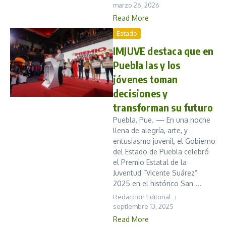
marzo 26, 2026
Read More
Estado
IMJUVE destaca que en
Puebla las y los
jóvenes toman
decisiones y
transforman su futuro
Puebla, Pue. — En una noche
llena de alegría, arte, y
entusiasmo juvenil, el Gobierno
del Estado de Puebla celebró
el Premio Estatal de la
Juventud “Vicente Suárez”
2025 en el histórico San ...
Redaccion Editorial
septiembre 13, 2025
Read More