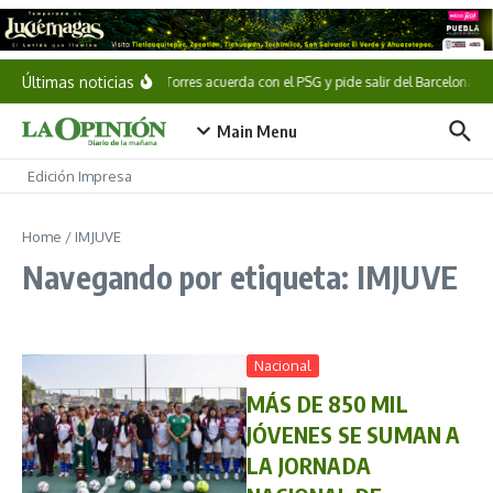
Saltar al contenido
Últimas noticias
Ferran Torres acuerda con el PSG y pide salir del Barcelona
Main Menu
Edición Impresa
Home
/
IMJUVE
Navegando por etiqueta: IMJUVE
Nacional
MÁS DE 850 MIL
JÓVENES SE SUMAN A
LA JORNADA