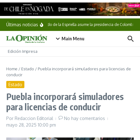
Saltar al contenido
Últimas noticias
Abelardo de la Espriella asume la presidencia de Colombia
Main Menu
Edición Impresa
Home
/
Estado
/
Puebla incorporará simuladores para licencias de
conducir
Estado
Puebla incorporará simuladores
para licencias de conducir
Por
Redaccion Editorial
No hay comentarios
mayo 28, 2025
10:00 pm