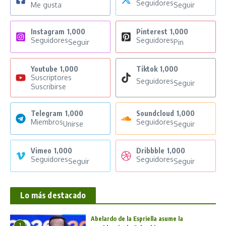
Seguidores
Me gusta
Seguir
Instagram
1,000
Pinterest
1,000
Seguidores
Seguidores
Seguir
Pin
Youtube
1,000
Tiktok
1,000
Suscriptores
Seguidores
Seguir
Suscribirse
Telegram
1,000
Soundcloud
1,000
Miembros
Seguidores
Unirse
Seguir
Vimeo
1,000
Dribbble
1,000
Seguidores
Seguidores
Seguir
Seguir
Lo más destacado
Abelardo de la Espriella asume la
1