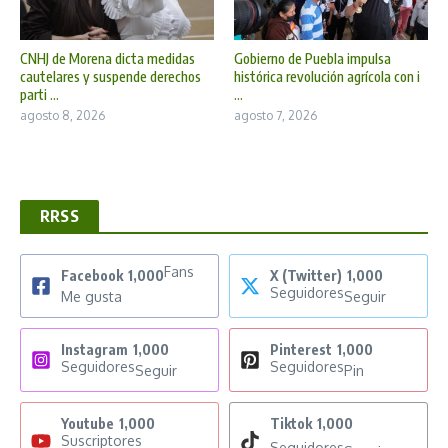
CNHJ de Morena dicta medidas
Gobierno de Puebla impulsa
cautelares y suspende derechos
histórica revolución agrícola con i
parti ...
...
agosto 8, 2026
agosto 7, 2026
RRSS
Fans
Facebook
1,000
X (Twitter)
1,000
Seguidores
Me gusta
Seguir
Instagram
1,000
Pinterest
1,000
Seguidores
Seguidores
Seguir
Pin
Youtube
1,000
Tiktok
1,000
Suscriptores
Seguidores