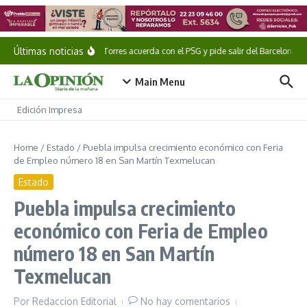
Saltar al contenido
Últimas noticias
Ferran Torres acuerda con el PSG y pide salir del Barcelona
Main Menu
Edición Impresa
Home
/
Estado
/
Puebla impulsa crecimiento económico con Feria
de Empleo número 18 en San Martín Texmelucan
Estado
Puebla impulsa crecimiento
económico con Feria de Empleo
número 18 en San Martín
Texmelucan
Por
Redaccion Editorial
No hay comentarios