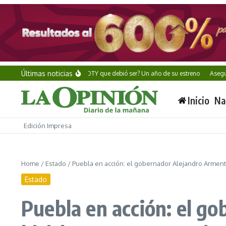
Saltar al contenido
Últimas noticias
Alan Wake II: ¿El GOTY que debió ser? Un año de su estreno
Aseguran mill
Inicio
Na
Edición Impresa
Home
/
Estado
/
Puebla en acción: el gobernador Alejandro Armenta r
Estado
Puebla en acción: el g