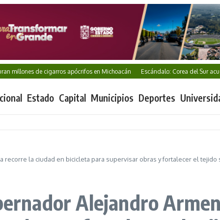
ones de cigarros apócrifos en Michoacán
Escándalo: Corea del Sur acusada de 
cional
Estado
Capital
Municipios
Deportes
Universid
ecorre la ciudad en bicicleta para supervisar obras y fortalecer el tejido 
obernador Alejandro Arment