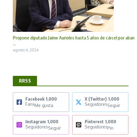
Propone diputado Jaime Aurioles hasta 5 años de cárcel por aban
...
agosto 6, 2026
RRSS
Facebook
1,000
X (Twitter)
1,000
Fans
Seguidores
Me gusta
Seguir
Instagram
1,000
Pinterest
1,000
Seguidores
Seguidores
Seguir
Pin