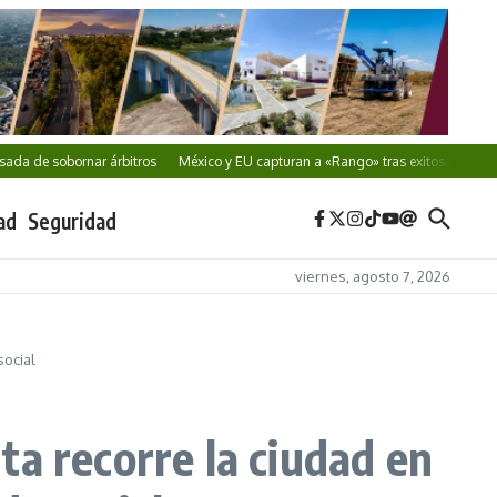
sobornar árbitros
México y EU capturan a «Rango» tras exitosa cooperación
ad
Seguridad
viernes, agosto 7, 2026
social
a recorre la ciudad en