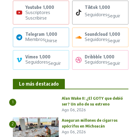
Youtube
1,000
Tiktok
1,000
Suscriptores
Seguidores
Seguir
Suscribirse
Telegram
1,000
Soundcloud
1,000
Miembros
Seguidores
Unirse
Seguir
Vimeo
1,000
Dribbble
1,000
Seguidores
Seguidores
Seguir
Seguir
Lo más destacado
Alan Wake II: ¿El GOTY que debió
1
ser? Un año de su estreno
Ago 06, 2026
Aseguran millones de cigarros
2
apócrifos en Michoacán
Ago 06, 2026