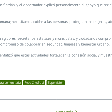
n Serdán, y el gobernador explicó personalmente el apoyo que recibi
humana; necesitamos cuidar a las personas, proteger a las mujeres, a
i, regidores, secretarios estatales y municipales, y ciudadanos comp
 compromiso de colaborar en seguridad, limpieza y bienestar urbano.
enfatizó que estas actividades fortalecen la cohesión social y muest
ra comunitaria
Pepe Chedraui
Supervisión
Next Article