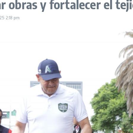
r obras y fortalecer el teji
025
2:18 pm