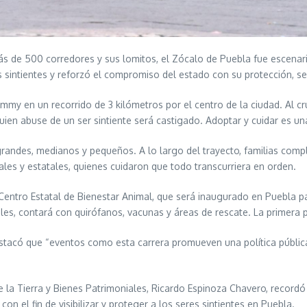
más de 500 corredores y sus lomitos, el Zócalo de Puebla fue escena
 sintientes y reforzó el compromiso del estado con su protección, se
mmy en un recorrido de 3 kilómetros por el centro de la ciudad. Al c
uien abuse de un ser sintiente será castigado. Adoptar y cuidar es un
randes, medianos y pequeños. A lo largo del trayecto, familias compl
les y estatales, quienes cuidaron que todo transcurriera en orden.
l Centro Estatal de Bienestar Animal, que será inaugurado en Puebla 
es, contará con quirófanos, vacunas y áreas de rescate. La primera pie
destacó que “eventos como esta carrera promueven una política pública
e la Tierra y Bienes Patrimoniales, Ricardo Espinoza Chavero, recordó
n el fin de visibilizar y proteger a los seres sintientes en Puebla.