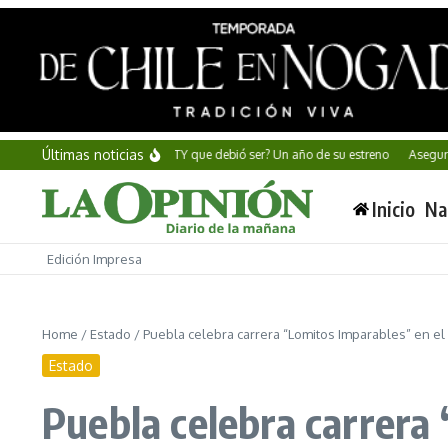
Saltar al contenido
Últimas noticias
Alan Wake II: ¿El GOTY que debió ser? Un año de su estreno
Aseguran millon
Inicio
Na
Edición Impresa
Home
/
Estado
/
Puebla celebra carrera “Lomitos Imparables” en e
Estado
Puebla celebra carrera