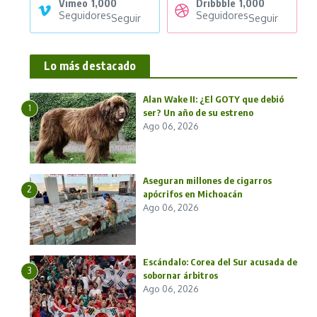
Vimeo
1,000
Dribbble
1,000
Seguidores
Seguidores
Seguir
Seguir
Lo más destacado
Alan Wake II: ¿El GOTY que debió
1
ser? Un año de su estreno
Ago 06, 2026
Aseguran millones de cigarros
2
apócrifos en Michoacán
Ago 06, 2026
Escándalo: Corea del Sur acusada de
3
sobornar árbitros
Ago 06, 2026