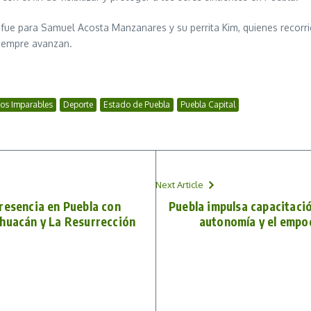
r fue para Samuel Acosta Manzanares y su perrita Kim, quienes recorri
iempre avanzan.
tos Imparables
Deporte
Estado de Puebla
Puebla Capital
Next Article
resencia en Puebla con
Puebla impulsa capacitació
ehuacán y La Resurrección
autonomía y el empo