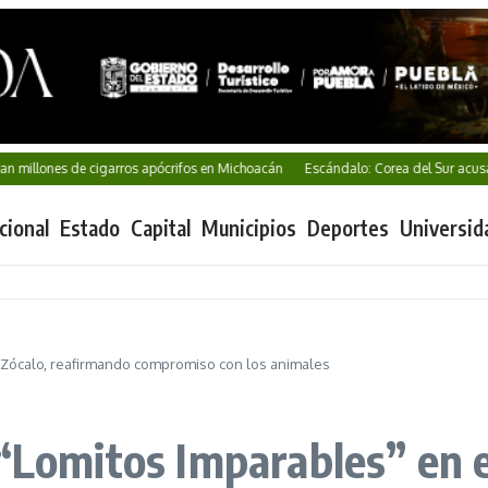
es de cigarros apócrifos en Michoacán
Escándalo: Corea del Sur acusada de s
cional
Estado
Capital
Municipios
Deportes
Universid
l Zócalo, reafirmando compromiso con los animales
 “Lomitos Imparables” en 