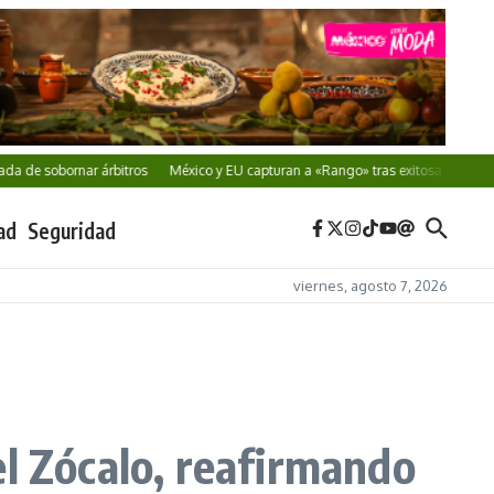
obornar árbitros
México y EU capturan a «Rango» tras exitosa cooperación
ad
Seguridad
viernes, agosto 7, 2026
el Zócalo, reafirmando