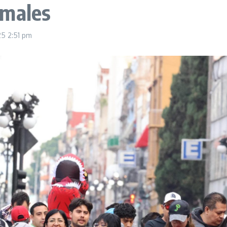
imales
025
2:51 pm