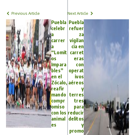
Previous Article
Next Article
Puebla
Puebla
celebr
refuer
a
za
carrer
vigilan
a
cia en
“Lomit
carret
os
eras
Impara
con
bles”
operat
en el
ivos
Zócalo,
aéreos
reafir
y
mando
terres
compr
tres
omiso
para
con los
reducir
animal
delitos
es
y
promo