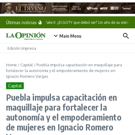
Saltar al contenido
Últimas noticias
Alan Wake II: ¿El GOTY que debió ser? Un año de su estreno
Main Menu
Edición Impresa
Home
/
Capital
/
Puebla impulsa capacitación en maquillaje para
fortalecer la autonomía y el empoderamiento de mujeres en
Ignacio Romero Vargas
Capital
Puebla impulsa capacitación en
maquillaje para fortalecer la
autonomía y el empoderamiento
de mujeres en Ignacio Romero