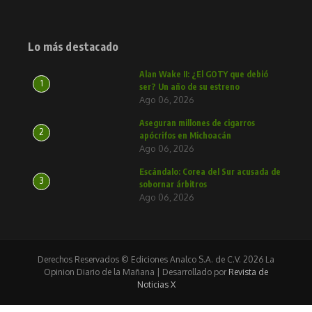
Lo más destacado
Alan Wake II: ¿El GOTY que debió
1
ser? Un año de su estreno
Ago 06, 2026
Aseguran millones de cigarros
2
apócrifos en Michoacán
Ago 06, 2026
Escándalo: Corea del Sur acusada de
3
sobornar árbitros
Ago 06, 2026
Derechos Reservados © Ediciones Analco S.A. de C.V. 2026 La
Opinion Diario de la Mañana | Desarrollado por
Revista de
Noticias X