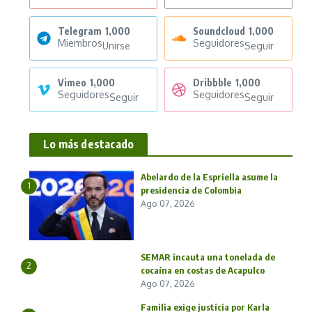
Telegram
1,000
Soundcloud
1,000
Miembros
Seguidores
Unirse
Seguir
Vimeo
1,000
Dribbble
1,000
Seguidores
Seguidores
Seguir
Seguir
Lo más destacado
Abelardo de la Espriella asume la
1
presidencia de Colombia
Ago 07, 2026
SEMAR incauta una tonelada de
2
cocaína en costas de Acapulco
Ago 07, 2026
Familia exige justicia por Karla