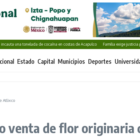
 una tonelada de cocaína en costas de Acapulco
Familia exige justicia por Kar
cional
Estado
Capital
Municipios
Deportes
Universid
 Atlixco
venta de flor originaria 