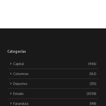
Categorías
Capital
(946)
Columnas
(162)
Deportes
(315)
Estado
(3058)
Farandula
(148)