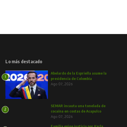
Lo más destacado
Abelardo de la Espriella asume la
1
presidencia de Colombia
Ago 07, 2026
SEMAR incauta una tonelada de
2
cocaína en costas de Acapulco
Ago 07, 2026
Familia exige justicia por Karla