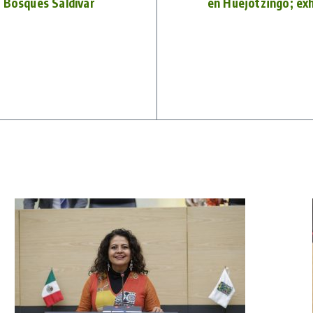
 Bosques Saldívar
en Huejotzingo; ex