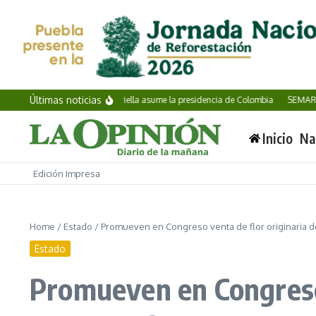
Saltar al contenido
Últimas noticias
Abelardo de la Espriella asume la presidencia de Colombia
SEMAR incauta
Inicio
Na
Edición Impresa
Home
/
Estado
/
Promueven en Congreso venta de flor originaria de
Estado
Promueven en Congreso 