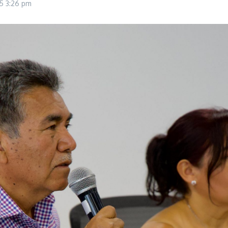
25
3:26 pm