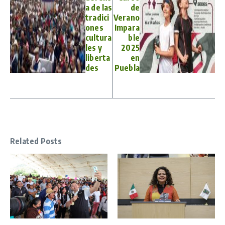
a de las
de
tradici
Verano
ones
Impara
cultura
ble
les y
2025
liberta
en
des
Puebla
Related Posts