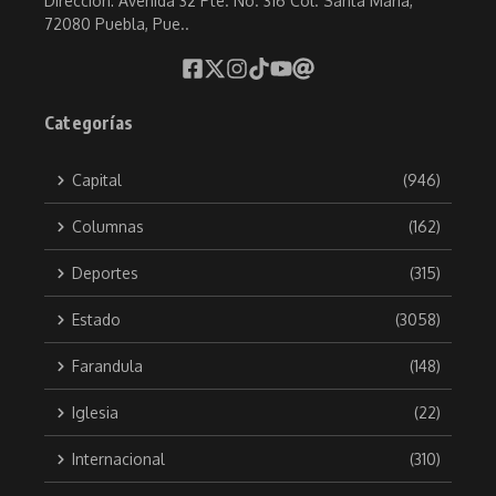
Direccion: Avenida 32 Pte. No. 316 Col. Santa María,
72080 Puebla, Pue..
Categorías
Capital
(946)
Columnas
(162)
Deportes
(315)
Estado
(3058)
Farandula
(148)
Iglesia
(22)
Internacional
(310)