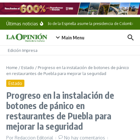
Saltar al contenido
Últimas noticias
Abelardo de la Espriella asume la presidencia de Colombia
Main Menu
Edición Impresa
Home
/
Estado
/
Progreso en la instalación de botones de pánico
en restaurantes de Puebla para mejorar la seguridad
Estado
Progreso en la instalación de
botones de pánico en
restaurantes de Puebla para
mejorar la seguridad
Por
Redaccion Editorial
No hay comentarios