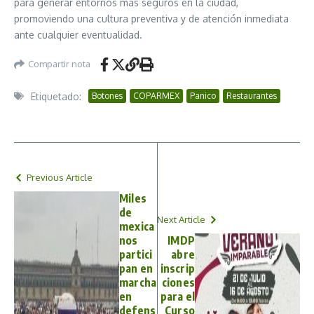
para generar entornos más seguros en la ciudad,
promoviendo una cultura preventiva y de atención inmediata
ante cualquier eventualidad.
Compartir nota
Etiquetado:
Botones
COPARMEX
Panico
Restaurantes
Previous Article
Miles
de
Next Article
mexica
nos
IMDP
partici
abre
pan en
inscrip
marcha
ciones
en
para el
defens
Curso