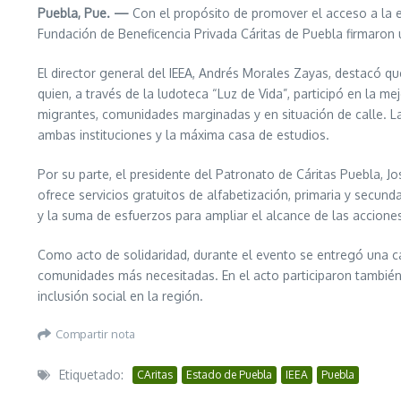
Puebla, Pue. —
Con el propósito de promover el acceso a la ed
Fundación de Beneficencia Privada Cáritas de Puebla firmaron
El director general del IEEA, Andrés Morales Zayas, destacó qu
quien, a través de la ludoteca “Luz de Vida”, participó en la 
migrantes, comunidades marginadas y en situación de calle. La i
ambas instituciones y la máxima casa de estudios.
Por su parte, el presidente del Patronato de Cáritas Puebla, 
ofrece servicios gratuitos de alfabetización, primaria y secund
y la suma de esfuerzos para ampliar el alcance de las accione
Como acto de solidaridad, durante el evento se entregó una 
comunidades más necesitadas. En el acto participaron también r
inclusión social en la región.
Compartir nota
Etiquetado:
CAritas
Estado de Puebla
IEEA
Puebla