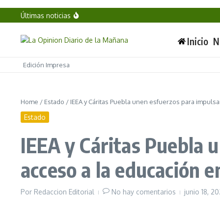
Inauguran Casa Carmen Serdán y Centro LIBRE en 
Saltar al contenido
Últimas noticias
Tláhuac: 256 mdp para frenar 40 años de inunda
¿Pong o Spacewar? El debate sobre el origen del 
Pacientes renales se manifiestan frente al Hospi
Inicio
N
Edición Impresa
Home
/
Estado
/
IEEA y Cáritas Puebla unen esfuerzos para impulsa
Estado
IEEA y Cáritas Puebla u
acceso a la educación 
Por
Redaccion Editorial
No hay comentarios
junio 18, 2