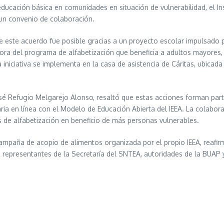
ucación básica en comunidades en situación de vulnerabilidad, el Insti
 un convenio de colaboración.
e este acuerdo fue posible gracias a un proyecto escolar impulsado p
mejora del programa de alfabetización que beneficia a adultos mayores,
niciativa se implementa en la casa de asistencia de Cáritas, ubicada en
José Refugio Melgarejo Alonso, resaltó que estas acciones forman par
aria en línea con el Modelo de Educación Abierta del IEEA. La colabor
s de alfabetización en beneficio de más personas vulnerables.
campaña de acopio de alimentos organizada por el propio IEEA, reaf
epresentantes de la Secretaría del SNTEA, autoridades de la BUAP y d