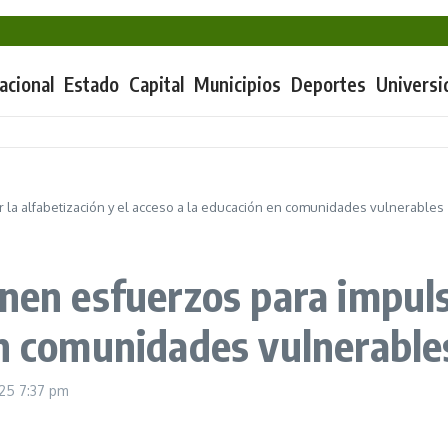
la capital poblana
ciones
videojuego
tal San José por desabasto de medicamentos
acional
Estado
Capital
Municipios
Deportes
Universi
r la alfabetización y el acceso a la educación en comunidades vulnerables
nen esfuerzos para impulsa
en comunidades vulnerable
025
7:37 pm