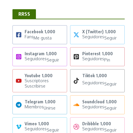
RRSS
Facebook
1,000
X (Twitter)
1,000
Fans
Seguidores
Me gusta
Seguir
Instagram
1,000
Pinterest
1,000
Seguidores
Seguidores
Seguir
Pin
Youtube
1,000
Tiktok
1,000
Suscriptores
Seguidores
Seguir
Suscribirse
Telegram
1,000
Soundcloud
1,000
Miembros
Seguidores
Unirse
Seguir
Vimeo
1,000
Dribbble
1,000
Seguidores
Seguidores
Seguir
Seguir