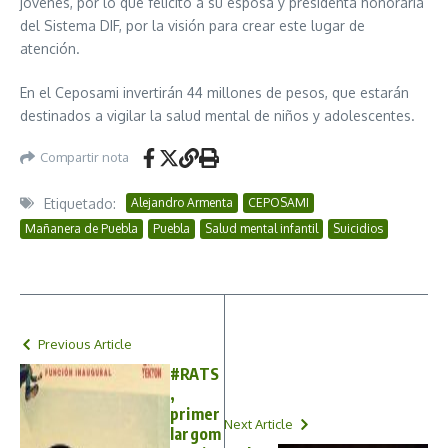
jóvenes, por lo que felicitó a su esposa y presidenta honoraria
del Sistema DIF, por la visión para crear este lugar de
atención.
En el Ceposami invertirán 44 millones de pesos, que estarán
destinados a vigilar la salud mental de niños y adolescentes.
Compartir nota
Etiquetado:
Alejandro Armenta
CEPOSAMI
Mañanera de Puebla
Puebla
Salud mental infantil
Suicidios
Previous Article
#RATS
,
primer
Next Article
largom