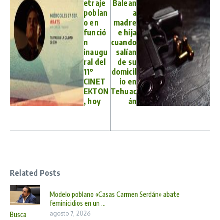
etraje
Balean
poblan
a
o en
madre
funció
e hija
n
cuando
inaugu
salían
ral del
de su
11°
domicil
CINET
io en
EKTON
Tehuac
, hoy
án
Related Posts
Modelo poblano «Casas Carmen Serdán» abate
feminicidios en un ...
agosto 7, 2026
Busca