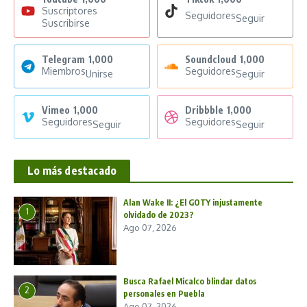
Suscriptores
Seguidores
Seguir
Suscribirse
Telegram
1,000
Soundcloud
1,000
Miembros
Seguidores
Unirse
Seguir
Vimeo
1,000
Dribbble
1,000
Seguidores
Seguidores
Seguir
Seguir
Lo más destacado
Alan Wake II: ¿El GOTY injustamente
1
olvidado de 2023?
Ago 07, 2026
Busca Rafael Micalco blindar datos
2
personales en Puebla
Ago 07, 2026