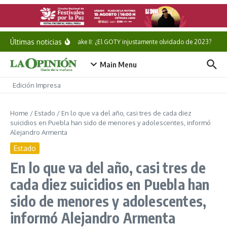
Saltar al contenido
Últimas noticias
Alan Wake II: ¿El GOTY injustamente olvidado de 2023?
Bu
Main Menu
Edición Impresa
Home
/
Estado
/
En lo que va del año, casi tres de cada diez
suicidios en Puebla han sido de menores y adolescentes, informó
Alejandro Armenta
Estado
En lo que va del año, casi tres de
cada diez suicidios en Puebla han
sido de menores y adolescentes,
informó Alejandro Armenta