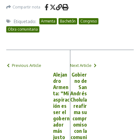
Compartir nota
Etiquetado:
Armenta
Bachetón
Congreso
Obra comunitaria
Previous Article
Next Article
Alejan
Gobier
dro
no de
Armen
San
ta: “Mi
Andrés
aspirac
Cholula
ión es
reafir
ser el
ma su
gobern
compr
ador
omiso
más
con la
justo
comuni