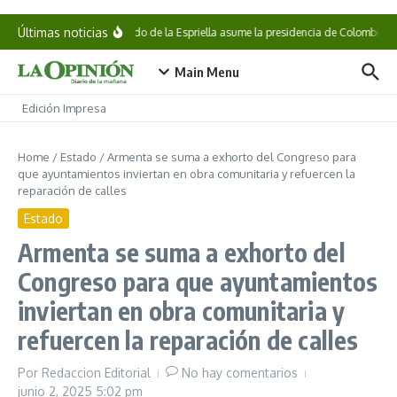
Saltar al contenido
Últimas noticias
Abelardo de la Espriella asume la presidencia de Colombia
Main Menu
Edición Impresa
Home
/
Estado
/
Armenta se suma a exhorto del Congreso para
que ayuntamientos inviertan en obra comunitaria y refuercen la
reparación de calles
Estado
Armenta se suma a exhorto del
Congreso para que ayuntamientos
inviertan en obra comunitaria y
refuercen la reparación de calles
Por
Redaccion Editorial
No hay comentarios
junio 2, 2025
5:02 pm