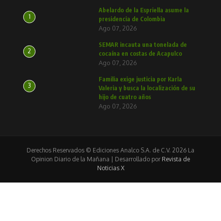
Abelardo de la Espriella asume la
1
presidencia de Colombia
Ago 07, 2026
SEMAR incauta una tonelada de
2
cocaína en costas de Acapulco
Ago 07, 2026
Familia exige justicia por Karla
3
Valeria y busca la localización de su
hijo de cuatro años
Ago 07, 2026
Derechos Reservados © Ediciones Analco S.A. de C.V. 2026 La
Opinion Diario de la Mañana | Desarrollado por
Revista de
Noticias X