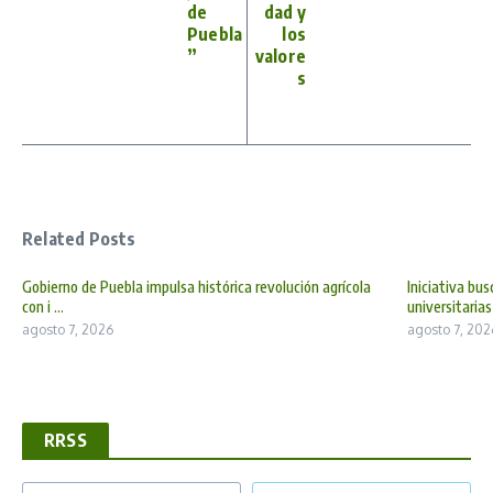
de
dad y
Puebla
los
”
valore
s
Related Posts
Gobierno de Puebla impulsa histórica revolución agrícola
Iniciativa bu
con i ...
universitarias
agosto 7, 2026
agosto 7, 202
RRSS