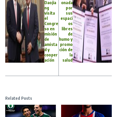
Daojia
onada
ng
por
visita
sus
el
espaci
Congre
os
so en
libres
misión
de
de
humo y
amista
promo
d y
ción de
cooper
la
ación
salud
Related Posts