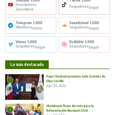
Youtube
1,000
Tiktok
1,000
Suscriptores
Seguidores
Seguir
Suscribirse
Telegram
1,000
Soundcloud
1,000
Miembros
Seguidores
Unirse
Seguir
Vimeo
1,000
Dribbble
1,000
Seguidores
Seguidores
Seguir
Seguir
Lo más destacado
Pepe Chedraui presenta Gala Gratuita de
1
Elisa Carrillo
Ago 09, 2026
Sheinbaum firma decreto para la
2
Reforestación Nacional 2026