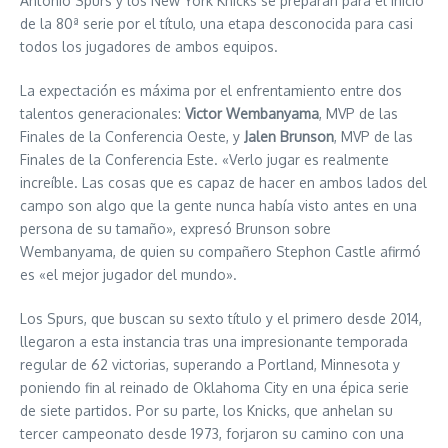
Antonio Spurs y los New York Knicks se preparan para el inicio
de la 80ª serie por el título, una etapa desconocida para casi
todos los jugadores de ambos equipos.
La expectación es máxima por el enfrentamiento entre dos
talentos generacionales:
Victor Wembanyama
, MVP de las
Finales de la Conferencia Oeste, y
Jalen Brunson
, MVP de las
Finales de la Conferencia Este. «Verlo jugar es realmente
increíble. Las cosas que es capaz de hacer en ambos lados del
campo son algo que la gente nunca había visto antes en una
persona de su tamaño», expresó Brunson sobre
Wembanyama, de quien su compañero Stephon Castle afirmó
es «el mejor jugador del mundo».
Los Spurs, que buscan su sexto título y el primero desde 2014,
llegaron a esta instancia tras una impresionante temporada
regular de 62 victorias, superando a Portland, Minnesota y
poniendo fin al reinado de Oklahoma City en una épica serie
de siete partidos. Por su parte, los Knicks, que anhelan su
tercer campeonato desde 1973, forjaron su camino con una