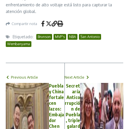
enfrentamiento de alto voltaje está listo para capturar la
atención global.
Compartir nota
Etiquetado:
Brunson
MVP's
NBA
San Antonio
Wembanyama
Previous Article
Next Article
Puebla
Secret
y China
aría
fortale
Antico
cen
rrupció
lazos:
n de
Embaja
Puebla
dor
, triple
Chen
galard