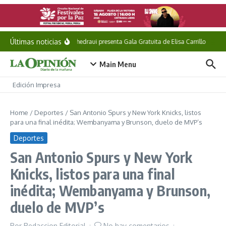
Saltar al contenido
Últimas noticias
Pepe Chedraui presenta Gala Gratuita de Elisa Carrillo
Shei
Main Menu
Edición Impresa
Home
/
Deportes
/
San Antonio Spurs y New York Knicks, listos
para una final inédita; Wembanyama y Brunson, duelo de MVP’s
Deportes
San Antonio Spurs y New York
Knicks, listos para una final
inédita; Wembanyama y Brunson,
duelo de MVP’s
Por
Redaccion Editorial
No hay comentarios