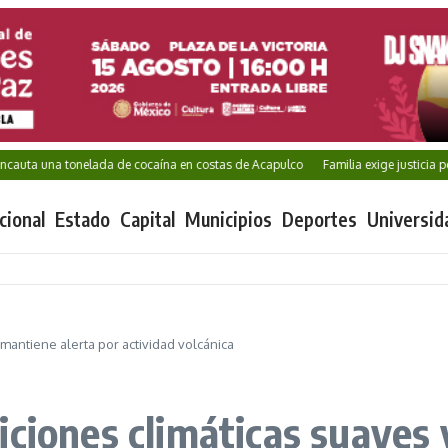
 una tonelada de cocaína en costas de Acapulco
Familia exige justicia por Kar
cional
Estado
Capital
Municipios
Deportes
Universid
mantiene alerta por actividad volcánica
iciones climáticas suaves 