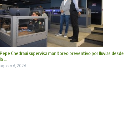
Pepe Chedraui supervisa monitoreo preventivo por lluvias desde
la ...
agosto 6, 2026