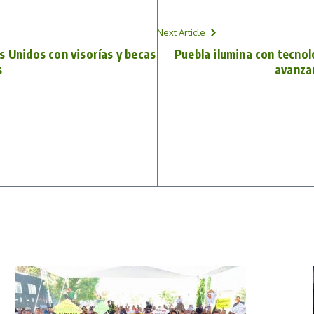
Next Article
s Unidos con visorías y becas
Puebla ilumina con tecnolo
s
avanzan