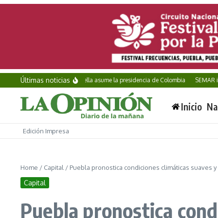
Saltar al contenido
Últimas noticias
Abelardo de la Espriella asume la presidencia de Colombia
SEMAR incauta
Inicio
Na
Edición Impresa
Home
/
Capital
/
Puebla pronostica condiciones climáticas suaves y 
Capital
Puebla pronostica cond