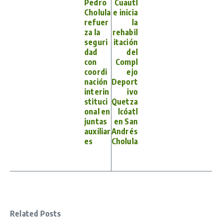
Pedro
Cuautl
Cholula
e inicia
refuer
la
za la
rehabil
seguri
itación
dad
del
con
Compl
coordi
ejo
nación
Deport
interin
ivo
stituci
Quetza
onal en
lcóatl
juntas
en San
auxiliar
Andrés
es
Cholula
Related Posts