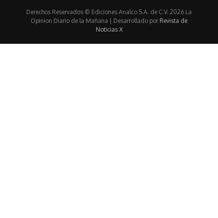
Derechos Reservados © Ediciones Analco S.A. de C.V. 2026 La
Opinion Diario de la Mañana | Desarrollado por
Revista de
Noticias X