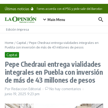
Saltar al contenido
Últimas noticias
Ferran Torres acuerda con el PSG y pide salir del Barcelona
Main Menu
Edición Impresa
Home
/
Capital
/
Pepe Chedraui entrega vialidades integrales en
Puebla con inversión de más de 43 millones de pesos
Capital
Pepe Chedraui entrega vialidades
integrales en Puebla con inversión
de más de 43 millones de pesos
Por
Redaccion Editorial
No hay comentarios
junio 19, 2025
9:23 pm