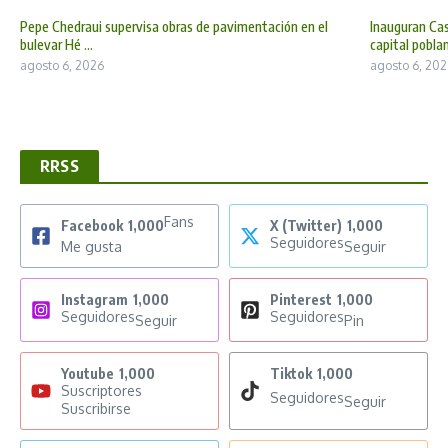
Pepe Chedraui supervisa obras de pavimentación en el
Inauguran Cas
bulevar Hé ...
capital poblan 
agosto 6, 2026
agosto 6, 202
RRSS
Fans
Facebook
1,000
X (Twitter)
1,000
Seguidores
Me gusta
Seguir
Instagram
1,000
Pinterest
1,000
Seguidores
Seguidores
Seguir
Pin
Youtube
1,000
Tiktok
1,000
Suscriptores
Seguidores
Seguir
Suscribirse