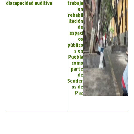
discapacidad auditiva
trabaja
en
rehabil
itación
de
espaci
os
público
s en
Puebla
como
parte
de
Sender
os de
Paz