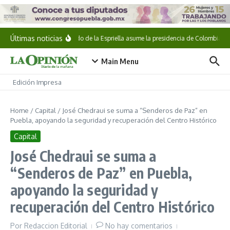
Saltar al contenido
Últimas noticias
Abelardo de la Espriella asume la presidencia de Colombia
Main Menu
Edición Impresa
Home
/
Capital
/
José Chedraui se suma a “Senderos de Paz” en
Puebla, apoyando la seguridad y recuperación del Centro Histórico
Capital
José Chedraui se suma a
“Senderos de Paz” en Puebla,
apoyando la seguridad y
recuperación del Centro Histórico
Por
Redaccion Editorial
No hay comentarios