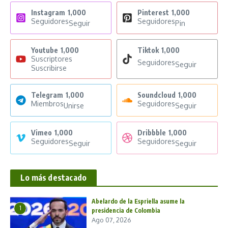
Instagram
1,000
Pinterest
1,000
Seguidores
Seguidores
Seguir
Pin
Youtube
1,000
Tiktok
1,000
Suscriptores
Seguidores
Seguir
Suscribirse
Telegram
1,000
Soundcloud
1,000
Miembros
Seguidores
Unirse
Seguir
Vimeo
1,000
Dribbble
1,000
Seguidores
Seguidores
Seguir
Seguir
Lo más destacado
Abelardo de la Espriella asume la
1
presidencia de Colombia
Ago 07, 2026