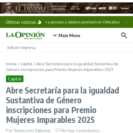
Saltar al contenido
Últimas noticias
Vinculan a proceso a objetivo prioritario en Chihuahua
Cae «
Main Menu
Edición Impresa
Home
/
Capital
/
Abre Secretaría para la igualdad Sustantiva de
Género inscripciones para Premio Mujeres Imparables 2025
Capital
Abre Secretaría para la igualdad
Sustantiva de Género
inscripciones para Premio
Mujeres Imparables 2025
Por
Redaccion Editorial
No hay comentarios