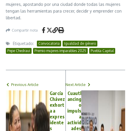
mujeres, apostando por una ciudad donde todas las mujeres
tengan las herramientas para crecer, decidir y emprender con
libertad.
Compartir nota
Etiquetado:
Convocatoria
Igualdad de género
Pepe Chedraui
Premio mujeres imparables 2025
Puebla Capital
Previous Article
Next Article
García
Cuautl
Chávez
ancing
exhort
o
a a
impuls
expres
a
idente
activid
s
ades