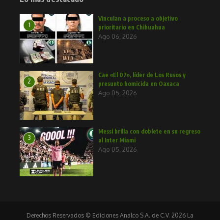
Vinculan a proceso a objetivo
1
prioritario en Chihuahua
Ago 06, 2026
Cae «El 07», líder de Los Rusos y
2
presunto homicida en Oaxaca
Ago 05, 2026
Messi brilla con doblete en su regreso
3
al Inter Miami
Ago 05, 2026
Derechos Reservados © Ediciones Analco S.A. de C.V. 2026 La