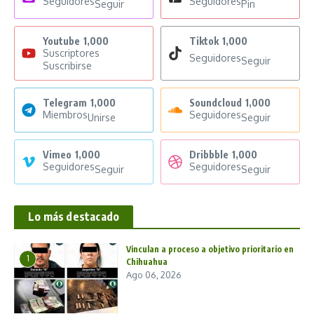
Seguidores
Seguidores
Seguir
Pin
Youtube
1,000
Tiktok
1,000
Suscriptores
Seguidores
Seguir
Suscribirse
Telegram
1,000
Soundcloud
1,000
Miembros
Seguidores
Unirse
Seguir
Vimeo
1,000
Dribbble
1,000
Seguidores
Seguidores
Seguir
Seguir
Lo más destacado
Vinculan a proceso a objetivo prioritario en
1
Chihuahua
Ago 06, 2026