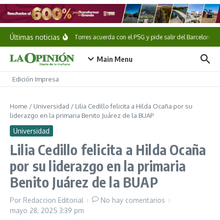
Saltar al contenido
Últimas noticias
Ferran Torres acuerda con el PSG y pide salir del Barcelona
Main Menu
Edición Impresa
Home
/
Universidad
/
Lilia Cedillo felicita a Hilda Ocaña por su
liderazgo en la primaria Benito Juárez de la BUAP
Universidad
Lilia Cedillo felicita a Hilda Ocaña
por su liderazgo en la primaria
Benito Juárez de la BUAP
Por
Redaccion Editorial
No hay comentarios
mayo 28, 2025
3:39 pm