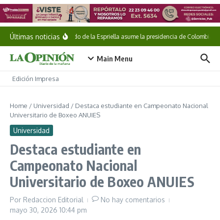
Saltar al contenido
Últimas noticias
Abelardo de la Espriella asume la presidencia de Colombia
Main Menu
Edición Impresa
Home
/
Universidad
/
Destaca estudiante en Campeonato Nacional
Universitario de Boxeo ANUIES
Universidad
Destaca estudiante en
Campeonato Nacional
Universitario de Boxeo ANUIES
Por
Redaccion Editorial
No hay comentarios
mayo 30, 2026
10:44 pm