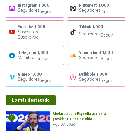
Instagram
1,000
Pinterest
1,000
Seguidores
Seguidores
Seguir
Pin
Youtube
1,000
Tiktok
1,000
Suscriptores
Seguidores
Seguir
Suscribirse
Telegram
1,000
Soundcloud
1,000
Miembros
Seguidores
Unirse
Seguir
Vimeo
1,000
Dribbble
1,000
Seguidores
Seguidores
Seguir
Seguir
Lo más destacado
Abelardo de la Espriella asume la
1
presidencia de Colombia
Ago 07, 2026