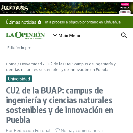
Saltar al contenido
Últimas noticias
Vinculan a proceso a objetivo prioritario en Chihuahua
Cae 
Main Menu
Edición Impresa
Home
/
Universidad
/
CU2 de la BUAP: campus de ingeniería y
ciencias naturales sostenibles y de innovación en Puebla
Universidad
CU2 de la BUAP: campus de
ingeniería y ciencias naturales
sostenibles y de innovación en
Puebla
Por
Redaccion Editorial
No hay comentarios