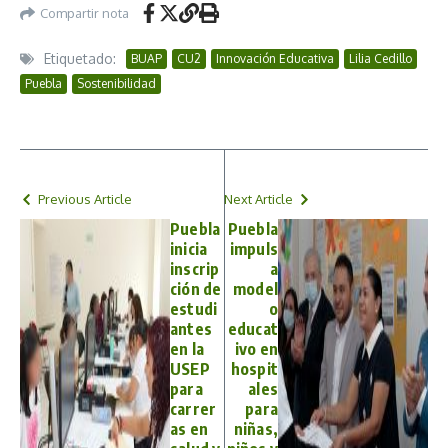
Compartir nota
Etiquetado:
BUAP
CU2
Innovación Educativa
Lilia Cedillo
Puebla
Sostenibilidad
Previous Article
Next Article
Puebla
Puebla
inicia
impuls
inscrip
a
ción de
model
estudi
o
antes
educat
en la
ivo en
USEP
hospit
para
ales
carrer
para
as en
niñas,