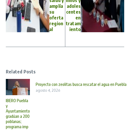
salud y
niños y
amplía
adoles
su
centes
oferta
en
region
tratam
al
iento
Related Posts
Proyecto con zeolitas busca rescatar el agua en Puebla
agosto 4, 2026
IBERO Puebla
y
Ayuntamiento
gradúan a 200
poblanas;
programa imp