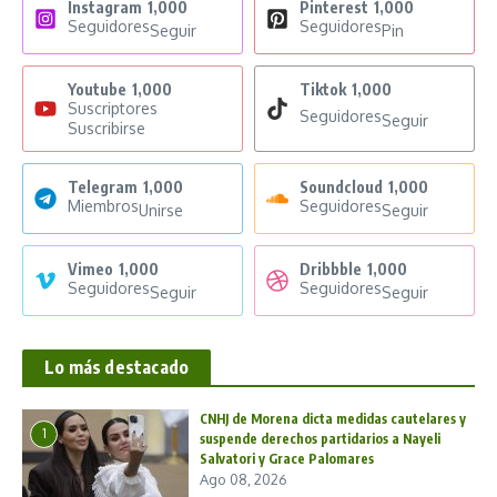
Instagram
1,000
Pinterest
1,000
Seguidores
Seguidores
Seguir
Pin
Youtube
1,000
Tiktok
1,000
Suscriptores
Seguidores
Seguir
Suscribirse
Telegram
1,000
Soundcloud
1,000
Miembros
Seguidores
Unirse
Seguir
Vimeo
1,000
Dribbble
1,000
Seguidores
Seguidores
Seguir
Seguir
Lo más destacado
CNHJ de Morena dicta medidas cautelares y
1
suspende derechos partidarios a Nayeli
Salvatori y Grace Palomares
Ago 08, 2026