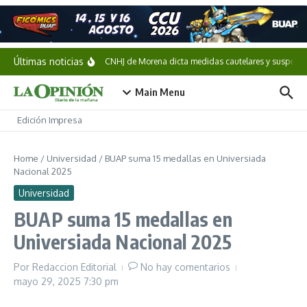
Saltar al contenido
Últimas noticias
CNHJ de Morena dicta medidas cautelares y suspende 
Main Menu
Edición Impresa
Home
/
Universidad
/
BUAP suma 15 medallas en Universiada
Nacional 2025
Universidad
BUAP suma 15 medallas en
Universiada Nacional 2025
Por
Redaccion Editorial
No hay comentarios
mayo 29, 2025
7:30 pm