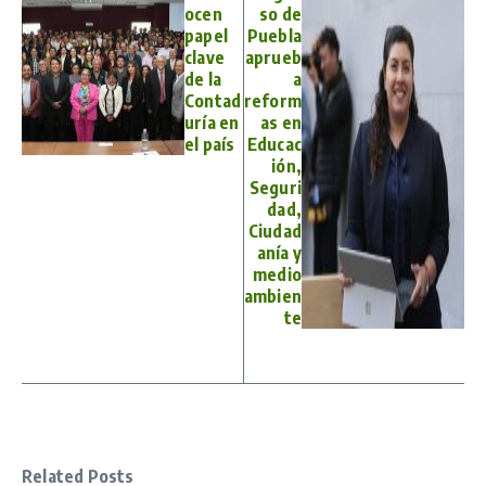
ocen
so de
papel
Puebla
clave
aprueb
de la
a
Contad
reform
uría en
as en
el país
Educac
ión,
Seguri
dad,
Ciudad
anía y
medio
ambien
te
Related Posts