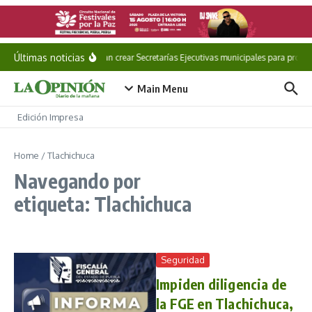
Saltar al contenido
Últimas noticias
Plantean crear Secretarías Ejecutivas municipales para protege
Main Menu
Edición Impresa
Home
/
Tlachichuca
Navegando por
etiqueta: Tlachichuca
Seguridad
Impiden diligencia de
la FGE en Tlachichuca,