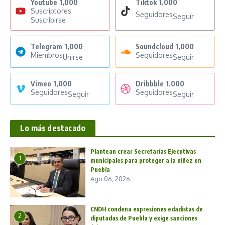
Youtube
1,000
Tiktok
1,000
Suscriptores
Seguidores
Seguir
Suscribirse
Telegram
1,000
Soundcloud
1,000
Miembros
Seguidores
Unirse
Seguir
Vimeo
1,000
Dribbble
1,000
Seguidores
Seguidores
Seguir
Seguir
Lo más destacado
Plantean crear Secretarías Ejecutivas
1
municipales para proteger a la niñez en
Puebla
Ago 06, 2026
CNDH condena expresiones edadistas de
2
diputadas de Puebla y exige sanciones