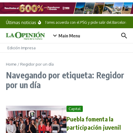
Saltar al contenido
Últimas noticias
Ferran Torres acuerda con el PSG y pide salir del Barcelona
Main Menu
Edición Impresa
Home
/
Regidor por un día
Navegando por etiqueta: Regidor
por un día
Capital
Puebla fomenta la
participación juvenil