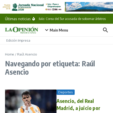
Saltar al contenido
Últimas noticias
Escándalo: Corea del Sur acusada de sobornar árbitros
M
Main Menu
Edición Impresa
Home
/
Raúl Asencio
Navegando por etiqueta: Raúl
Asencio
Deportes
Asencio, del Real
Madrid, a juicio por