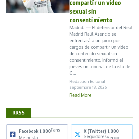
compartir un vídeo
sexual sin
consentimiento
Madrid. — El defensor del Real
Madrid Raúl Asencio se
enfrentará a un juicio por
cargos de compartir un video
de contenido sexual sin
consentimiento, informó el
jueves un tribunal de la isla de
G...
Redaccion Editorial
septiembre 18, 2025
Read More
RRSS
Fans
Facebook
1,000
X (Twitter)
1,000
Seguidores
Me gusta
Seguir