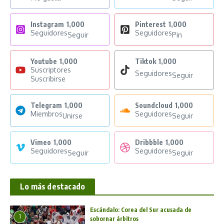
Instagram
1,000
Pinterest
1,000
Seguidores
Seguidores
Seguir
Pin
Youtube
1,000
Tiktok
1,000
Suscriptores
Seguidores
Seguir
Suscribirse
Telegram
1,000
Soundcloud
1,000
Miembros
Seguidores
Unirse
Seguir
Vimeo
1,000
Dribbble
1,000
Seguidores
Seguidores
Seguir
Seguir
Lo más destacado
Escándalo: Corea del Sur acusada de
1
sobornar árbitros