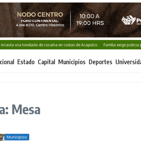
cauta una tonelada de cocaína en costas de Acapulco
Familia exige justicia po
cional
Estado
Capital
Municipios
Deportes
Universid
a: Mesa
Municipios