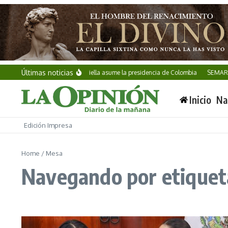
Saltar al contenido
Últimas noticias
Abelardo de la Espriella asume la presidencia de Colombia
SEMAR in
Inicio
Na
Edición Impresa
Home
/
Mesa
Navegando por etiquet