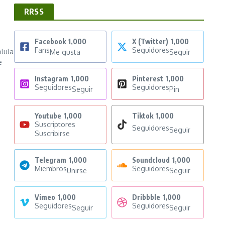
RRSS
Facebook
1,000
X (Twitter)
1,000
Fans
Seguidores
lula
Me gusta
Seguir
e
Instagram
1,000
Pinterest
1,000
Seguidores
Seguidores
Seguir
Pin
Youtube
1,000
Tiktok
1,000
Suscriptores
Seguidores
Seguir
Suscribirse
Telegram
1,000
Soundcloud
1,000
Miembros
Seguidores
Unirse
Seguir
Vimeo
1,000
Dribbble
1,000
Seguidores
Seguidores
Seguir
Seguir