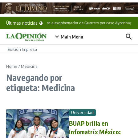
Saltar al contenido
Últimas noticias
Detienen a exgobernador de Guerrero por caso Ayotzinapa
Main Menu
Edición Impresa
Home
/
Medicina
Navegando por
etiqueta: Medicina
Universidad
BUAP brilla en
Infomatrix México: