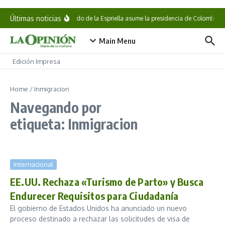
Saltar al contenido
Últimas noticias
Abelardo de la Espriella asume la presidencia de Colombia
Main Menu
Edición Impresa
Home
/
Inmigracion
Navegando por
etiqueta: Inmigracion
Internacional
EE.UU. Rechaza «Turismo de Parto» y Busca
Endurecer Requisitos para Ciudadanía
El gobierno de Estados Unidos ha anunciado un nuevo
proceso destinado a rechazar las solicitudes de visa de