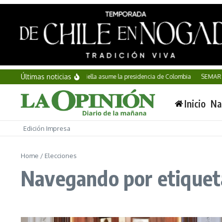
Saltar al contenido
Últimas noticias
Abelardo de la Espriella asume la presidencia de Colombia
SEMAR incau
Inicio
Na
Edición Impresa
Home
/
Elecciones
Navegando por etiqueta