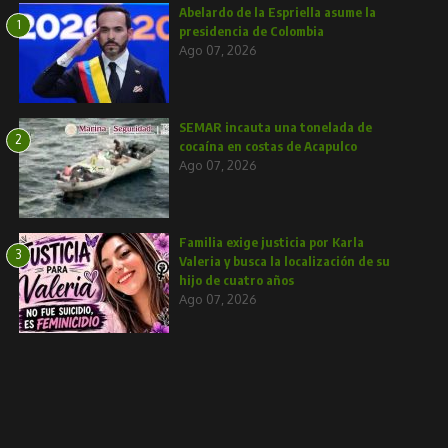
Abelardo de la Espriella asume la
1
presidencia de Colombia
Ago 07, 2026
SEMAR incauta una tonelada de
2
cocaína en costas de Acapulco
Ago 07, 2026
Familia exige justicia por Karla
3
Valeria y busca la localización de su
hijo de cuatro años
Ago 07, 2026