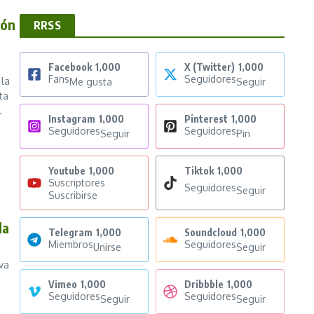
ión
RRSS
Facebook
1,000
X (Twitter)
1,000
Fans
Seguidores
la
Me gusta
Seguir
ta
.
Instagram
1,000
Pinterest
1,000
Seguidores
Seguidores
Seguir
Pin
Youtube
1,000
Tiktok
1,000
Suscriptores
Seguidores
Seguir
Suscribirse
la
Telegram
1,000
Soundcloud
1,000
Miembros
Seguidores
Unirse
Seguir
iva
Vimeo
1,000
Dribbble
1,000
Seguidores
Seguidores
Seguir
Seguir