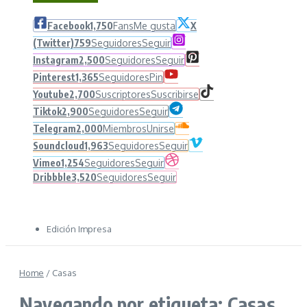
Facebook
1,750
Fans
Me gusta
X
(Twitter)
759
Seguidores
Seguir
Instagram
2,500
Seguidores
Seguir
Pinterest
1,365
Seguidores
Pin
Youtube
2,700
Suscriptores
Suscribirse
Tiktok
2,900
Seguidores
Seguir
Telegram
2,000
Miembros
Unirse
Soundcloud
1,963
Seguidores
Seguir
Vimeo
1,254
Seguidores
Seguir
Dribbble
3,520
Seguidores
Seguir
Edición Impresa
Home
/
Casas
Navegando por etiqueta: Casas