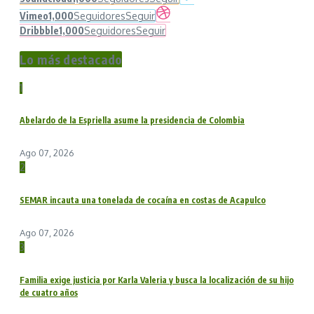
Vimeo
1,000
Seguidores
Seguir
Dribbble
1,000
Seguidores
Seguir
Lo más destacado
1
Abelardo de la Espriella asume la presidencia de Colombia
Ago 07, 2026
2
SEMAR incauta una tonelada de cocaína en costas de Acapulco
Ago 07, 2026
3
Familia exige justicia por Karla Valeria y busca la localización de su hijo
de cuatro años