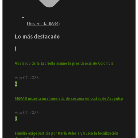
Universidad
(634)
Lo más destacado
1
Abelardo de la Espriella asume la presidencia de Colombia
Ago 07, 2026
2
SEMAR incauta una tonelada de cocaína en costas de Acapulco
Ago 07, 2026
3
Familia exige justicia por Karla Valeria y busca la localización