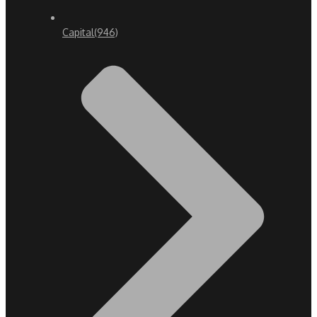
Capital
(946)