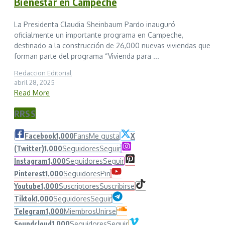
Bienestar en Campeche
La Presidenta Claudia Sheinbaum Pardo inauguró
oficialmente un importante programa en Campeche,
destinado a la construcción de 26,000 nuevas viviendas que
forman parte del programa “Vivienda para ...
Redaccion Editorial
abril 28, 2025
Read More
RRSS
Facebook
1,000
Fans
Me gusta
X
(Twitter)
1,000
Seguidores
Seguir
Instagram
1,000
Seguidores
Seguir
Pinterest
1,000
Seguidores
Pin
Youtube
1,000
Suscriptores
Suscribirse
Tiktok
1,000
Seguidores
Seguir
Telegram
1,000
Miembros
Unirse
Soundcloud
1,000
Seguidores
Seguir