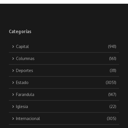
Categorías
Capital
(941)
Columnas
(161)
Deportes
(311)
Estado
(3051)
Farandula
(147)
Iglesia
(22)
Internacional
(305)