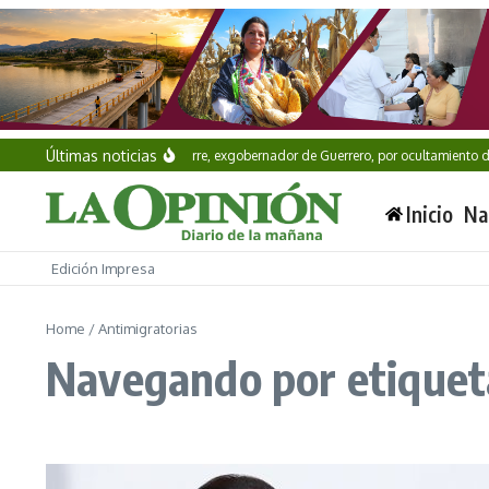
Saltar al contenido
Últimas noticias
Detienen a Ángel Aguirre, exgobernador de Guerrero, por ocultamiento de 
Inicio
Na
Edición Impresa
Home
/
Antimigratorias
Navegando por etiquet