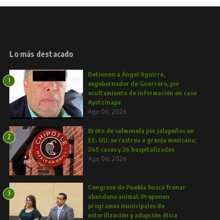
Lo más destacado
Detienen a Ángel Aguirre,
1
exgobernador de Guerrero, por
ocultamiento de información en caso
Ayotzinapa
Ago 06, 2026
Brote de salmonela por jalapeños en
2
EE. UU. se rastrea a granja mexicana;
345 casos y 36 hospitalizados
Ago 06, 2026
Congreso de Puebla busca frenar
3
abandono animal: Proponen
programas municipales de
esterilización y adopción ética