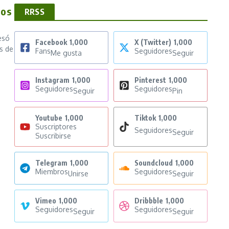
Los
RRSS
esó
Facebook
1,000
X (Twitter)
1,000
s de
Fans
Seguidores
Me gusta
Seguir
Instagram
1,000
Pinterest
1,000
Seguidores
Seguidores
Seguir
Pin
Youtube
1,000
Tiktok
1,000
Suscriptores
Seguidores
Seguir
Suscribirse
Telegram
1,000
Soundcloud
1,000
Miembros
Seguidores
Unirse
Seguir
Vimeo
1,000
Dribbble
1,000
Seguidores
Seguidores
Seguir
Seguir