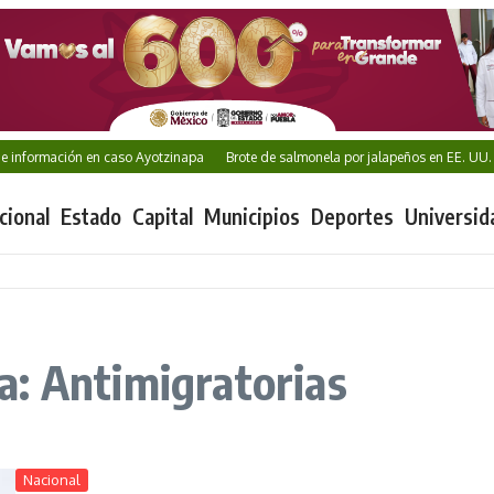
información en caso Ayotzinapa
Brote de salmonela por jalapeños en EE. UU. se
cional
Estado
Capital
Municipios
Deportes
Universid
a: Antimigratorias
Nacional