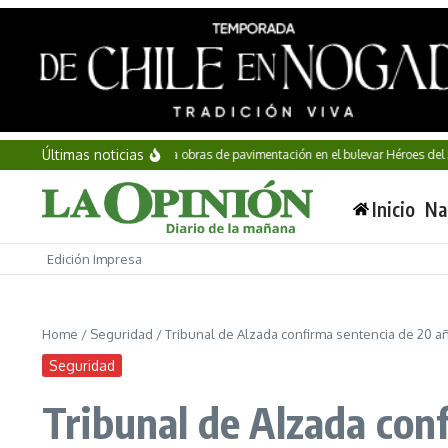
Saltar al contenido
Últimas noticias
Pepe Chedraui supervisa obras de pavimentación en el bulevar Héroes del 5 de 
Inicio
Na
Edición Impresa
Home
/
Seguridad
/
Tribunal de Alzada confirma sentencia de 20 a
Seguridad
Tribunal de Alzada con