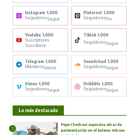
Instagram
1,000
Pinterest
1,000
Seguidores
Seguidores
Seguir
Pin
Youtube
1,000
Tiktok
1,000
Suscriptores
Seguidores
Seguir
Suscribirse
Telegram
1,000
Soundcloud
1,000
Miembros
Seguidores
Unirse
Seguir
Vimeo
1,000
Dribbble
1,000
Seguidores
Seguidores
Seguir
Seguir
Lo más destacado
Pepe Chedraui supervisa obras de
1
pavimentación en el bulevar Héroes