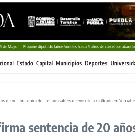
Mayo
Propone diputado Jaime Aurioles hasta 5 años de cárcel por abandono de 
cional
Estado
Capital
Municipios
Deportes
Universid
ños de prisión contra dos responsables de homicidio calificado en Yehualt
firma sentencia de 20 años