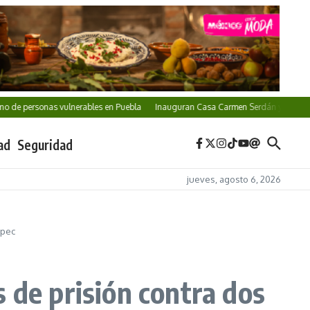
personas vulnerables en Puebla
Inauguran Casa Carmen Serdán y Centro LIBRE e
ad
Seguridad
jueves, agosto 6, 2026
epec
 de prisión contra dos