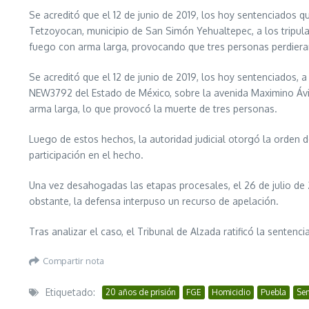
Se acreditó que el 12 de junio de 2019, los hoy sentenciados 
Tetzoyocan, municipio de San Simón Yehualtepec, a los tripu
fuego con arma larga, provocando que tres personas perdieran
Se acreditó que el 12 de junio de 2019, los hoy sentenciados
NEW3792 del Estado de México, sobre la avenida Maximino Ávi
arma larga, lo que provocó la muerte de tres personas.
Luego de estos hechos, la autoridad judicial otorgó la orden d
participación en el hecho.
Una vez desahogadas las etapas procesales, el 26 de julio de 
obstante, la defensa interpuso un recurso de apelación.
Tras analizar el caso, el Tribunal de Alzada ratificó la sentenc
Compartir nota
Etiquetado:
20 años de prisión
FGE
Homicidio
Puebla
Sen