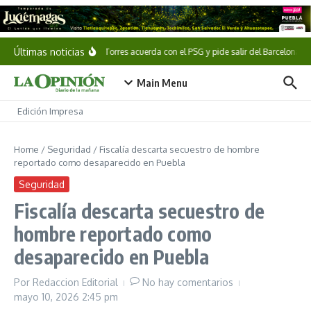
Saltar al contenido
Últimas noticias
Ferran Torres acuerda con el PSG y pide salir del Barcelona
Main Menu
Edición Impresa
Home
/
Seguridad
/
Fiscalía descarta secuestro de hombre
reportado como desaparecido en Puebla
Seguridad
Fiscalía descarta secuestro de
hombre reportado como
desaparecido en Puebla
Por
Redaccion Editorial
No hay comentarios
mayo 10, 2026
2:45 pm