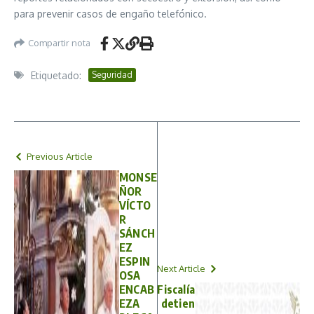
para prevenir casos de engaño telefónico.
Compartir nota
Etiquetado:
Seguridad
Previous Article
MONSE
ÑOR
VÍCTO
R
SÁNCH
EZ
ESPIN
Next Article
OSA
ENCAB
Fiscalía
EZA
detien