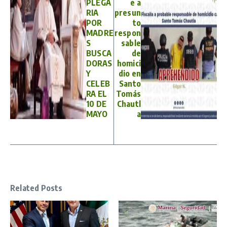
PLEGA
e a
RIA
presun
POR
to
MADRE
respon
S
sable
BUSCA
de
DORAS
homici
Y
dio en
CELEB
Santo
RA EL
Tomás
10 DE
Chautl
MAYO
a
Related Posts