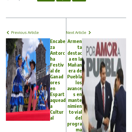
Previous Article
Next Article
Encabe
Armen
za
ta
Antorc
destac
ha
a en la
Festiv
Mañan
al de
era de
Ganad
Puebla
ores
los
en
avance
Espart
s en
aquead
mante
a
nimien
Cultur
to vial
al
del
progra
ma