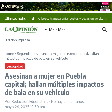
Saltar al contenido
Últimas noticias
Iniciativa busca transparentar costos y becas universitarias
Main Menu
Edición Impresa
Home
/
Seguridad
/
Asesinan a mujer en Puebla capital; hallan
múltiples impactos de bala en su vehículo
Seguridad
Asesinan a mujer en Puebla
capital; hallan múltiples impactos
de bala en su vehículo
Por
Redaccion Editorial
No hay comentarios
mayo 26, 2025
10:50 am