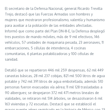
El secretario de la Defensa Nacional, general Ricardo Trevilla
Trejo, destacó que las Fuerzas Armadas son hombres y
mujeres que mostraron profesionalismo, valentía y humanismo
para auxiliar a la población de las entidades afectadas.
Informó que como parte del Plan DN-III-E, la Defensa desplegó
tres puestos de mando móviles, más de 9 mil efectivos, 146
vehículos, 57 unidades de maquinaria pesada, 23 aeronaves, 11
embarcaciones, 5 células de intendencia, 4 cocinas
comunitarias, 6 plantas potabilizadoras y 100 células de
sanidad.
Detalló que se repartieron 446 mil 259 despensas, 62 mil 449
canastas básicas, 28 mil 237 cobijas, 821 mil 500 litros de agua
potable y 742 mil 391 litros de agua embotellada, además 510
personas fueron evacuadas vía aérea; 11 mil 128 trasladadas a
90 albergues; se despejaron 372 mil 471 metros lineales de
vialidades, se retiraron mil 514 árboles, se desazolvaron 6 mil
163 viviendas y 72 escuelas. Destacó que se estableció el
mayor puente aéreo registrado en la historia de México con 23