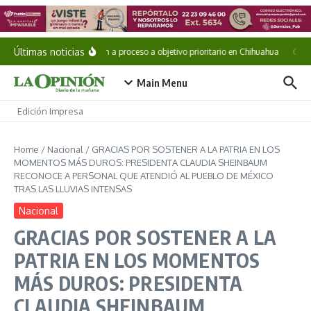
Saltar al contenido
Últimas noticias
Vinculan a proceso a objetivo prioritario en Chihuahua
Cae «
Main Menu
Edición Impresa
Home
/
Nacional
/
GRACIAS POR SOSTENER A LA PATRIA EN LOS
MOMENTOS MÁS DUROS: PRESIDENTA CLAUDIA SHEINBAUM
RECONOCE A PERSONAL QUE ATENDIÓ AL PUEBLO DE MÉXICO
TRAS LAS LLUVIAS INTENSAS
Nacional
GRACIAS POR SOSTENER A LA
PATRIA EN LOS MOMENTOS
MÁS DUROS: PRESIDENTA
CLAUDIA SHEINBAUM