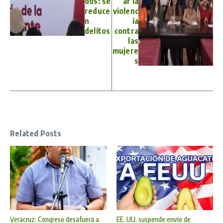
dos: se
ar la
reduce
violenc
n
ia
delitos
contra
las
mujere
s
Related Posts
Veracruz: Congreso desafuera a
EE. UU. suspende envío de