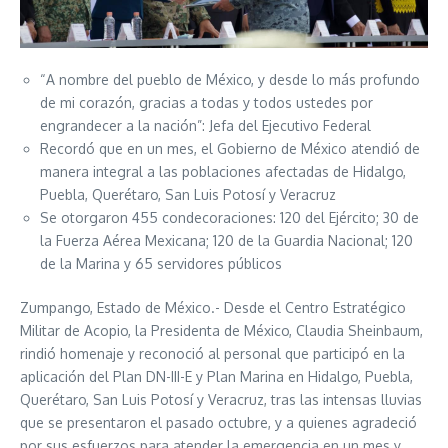
“A nombre del pueblo de México, y desde lo más profundo
de mi corazón, gracias a todas y todos ustedes por
engrandecer a la nación”: Jefa del Ejecutivo Federal
Recordó que en un mes, el Gobierno de México atendió de
manera integral a las poblaciones afectadas de Hidalgo,
Puebla, Querétaro, San Luis Potosí y Veracruz
Se otorgaron 455 condecoraciones: 120 del Ejército; 30 de
la Fuerza Aérea Mexicana; 120 de la Guardia Nacional; 120
de la Marina y 65 servidores públicos
Zumpango, Estado de México.- Desde el Centro Estratégico
Militar de Acopio, la Presidenta de México, Claudia Sheinbaum,
rindió homenaje y reconoció al personal que participó en la
aplicación del Plan DN-III-E y Plan Marina en Hidalgo, Puebla,
Querétaro, San Luis Potosí y Veracruz, tras las intensas lluvias
que se presentaron el pasado octubre, y a quienes agradeció
por sus esfuerzos para atender la emergencia en un mes y