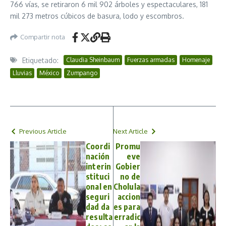
766 vías, se retiraron 6 mil 902 árboles y espectaculares, 181
mil 273 metros cúbicos de basura, lodo y escombros.
Compartir nota
Etiquetado:
Claudia Sheinbaum
Fuerzas armadas
Homenaje
Lluvias
México
Zumpango
Previous Article
Next Article
Coordi
Promu
nación
eve
interin
Gobier
stituci
no de
onal en
Cholula
seguri
accion
dad da
es para
resulta
erradic