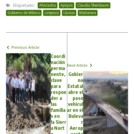
Etiquetado:
Afectados
Apoyos
Claudia Sheinbaum
Gobierno de México
Limpieza
Lluvias
Mañanera
Previous Article
Coordi
nación
Next Article
perma
nente,
Gobier
clave
no
para
Estatal
respon
abre el
der a
paso
las
vehicul
familia
ar en el
s en
Buleva
la Sierr
r
a Nort
Aerop