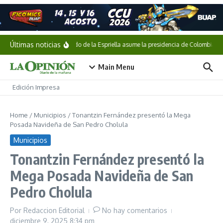
Saltar al contenido
Últimas noticias
Abelardo de la Espriella asume la presidencia de Colombia
Main Menu
Edición Impresa
Home
/
Municipios
/
Tonantzin Fernández presentó la Mega
Posada Navideña de San Pedro Cholula
Municipios
Tonantzin Fernández presentó la
Mega Posada Navideña de San
Pedro Cholula
Por
Redaccion Editorial
No hay comentarios
diciembre 9, 2025
8:34 pm