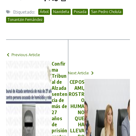
Etiquetado:
Árbol
Navideña
Posada
San Pedro Cholula
Tonantzin Fernández
Previous Article
Confir
ma
Next Article
Tribun
al de
CEPOS
Alzada
AMI,
senten
ROSTR
cia de
O
más de
HUMA
27
NO
años
QUE
de
HA
prisión
LLEVA