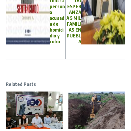
contra
DO
person
ESPER
a
ANZA
acusad
A 5 MIL
a de
FAMILI
homici
AS EN
dio y
PUEBL
robo
A
Related Posts