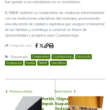
han guiado a los estudiantes en su crecimiento.
El SMDIF reafirmó su compromiso de colaborar estrechamente
con las instituciones educativas del municipio, promoviendo
una educación de calidad y equitativa que asegure el bienestar
de las familias y contribuya a construir un futuro de
oportunidades y progreso para Cuautlancingo.
Compartir nota
Etiquetado:
Compromiso
Cuautlancingo
Educación
Graduacion
Puebla
SMDIF
Tere Alfaro
Previous Article
Next Article
Puebla
Chigna
impuls
huapan
a
festeja