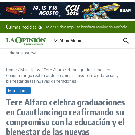
Saltar al contenido
Últimas noticias
Gobierno de Puebla impulsa histórica revolución agrícola con 
Main Menu
Edición Impresa
Home
/
Municipios
/
Tere Alfaro celebra graduaciones en
Cuautlancingo reafirmando su compromiso con la educación y el
bienestar de las nuevas generaciones.
Municipios
Tere Alfaro celebra graduaciones
en Cuautlancingo reafirmando su
compromiso con la educación y el
bienestar de las nuevas