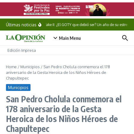
Saltar al contenido
Últimas noticias
Alan Wake II: ¿El GOTY que debió ser? Un año de su estreno
Main Menu
Edición Impresa
Home
/
Municipios
/
San Pedro Cholula conmemora el 178
aniversario de la Gesta Heroica de los Niños Héroes de
Chapultepec
Municipios
San Pedro Cholula conmemora el
178 aniversario de la Gesta
Heroica de los Niños Héroes de
Chapultepec