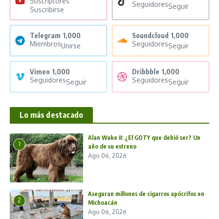
Suscriptores
Seguidores
Seguir
Suscribirse
Telegram
1,000
Soundcloud
1,000
Miembros
Seguidores
Unirse
Seguir
Vimeo
1,000
Dribbble
1,000
Seguidores
Seguidores
Seguir
Seguir
Lo más destacado
Alan Wake II: ¿El GOTY que debió ser? Un
1
año de su estreno
Ago 06, 2026
Aseguran millones de cigarros apócrifos en
2
Michoacán
Ago 06, 2026