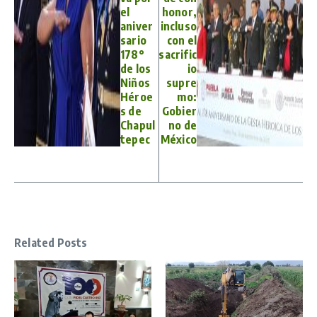
el
honor,
aniver
incluso
sario
con el
178°
sacrific
de los
io
Niños
supre
Héroe
mo:
s de
Gobier
Chapul
no de
tepec
México
Related Posts