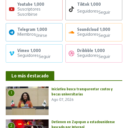
Youtube
1,000
Tiktok
1,000
Suscriptores
Seguidores
Seguir
Suscribirse
Telegram
1,000
Soundcloud
1,000
Miembros
Seguidores
Unirse
Seguir
Vimeo
1,000
Dribbble
1,000
Seguidores
Seguidores
Seguir
Seguir
Lo más destacado
Iniciativa busca transparentar costos y
1
becas universitarias
Ago 07, 2026
Detienen en Zapopan a estadounidense
2
buscado por Interpol