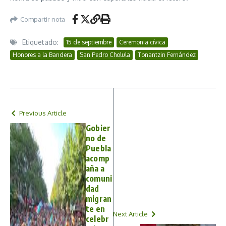
Compartir nota
Etiquetado:
15 de septiembre
Ceremonia cívica
Honores a la Bandera
San Pedro Cholula
Tonantzin Fernández
Previous Article
Gobier
no de
Puebla
acomp
aña a
comuni
dad
migran
te en
Next Article
celebr