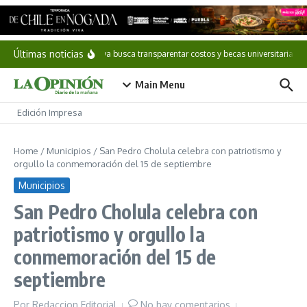
Saltar al contenido
Últimas noticias
Iniciativa busca transparentar costos y becas universitarias
Main Menu
Edición Impresa
Home
/
Municipios
/
San Pedro Cholula celebra con patriotismo y
orgullo la conmemoración del 15 de septiembre
Municipios
San Pedro Cholula celebra con
patriotismo y orgullo la
conmemoración del 15 de
septiembre
Por
Redaccion Editorial
No hay comentarios