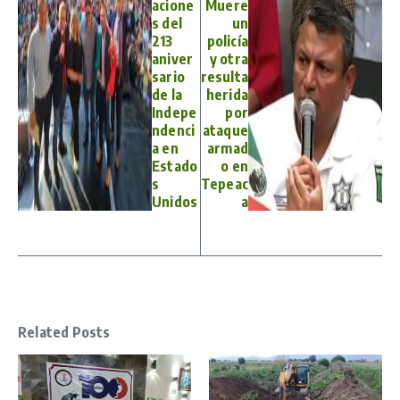
acione
Muere
s del
un
213
policía
aniver
y otra
sario
resulta
de la
herida
Indepe
por
ndenci
ataque
a en
armad
Estado
o en
s
Tepeac
Unidos
a
Related Posts