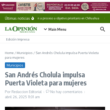
Saltar al contenido
Últimas noticias
Vinculan a proceso a objetivo prioritario en Chihuahua
Cae «
Main Menu
Edición Impresa
Home
/
Municipios
/
San Andrés Cholula impulsa Puerta Violeta
para mujeres
Municipios
San Andrés Cholula impulsa
Puerta Violeta para mujeres
Por
Redaccion Editorial
No hay comentarios
abril 26, 2025
11:01 am