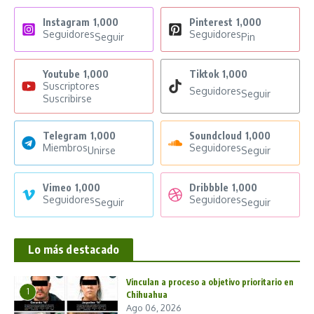
Instagram
1,000
Pinterest
1,000
Seguidores
Seguidores
Seguir
Pin
Youtube
1,000
Tiktok
1,000
Suscriptores
Seguidores
Seguir
Suscribirse
Telegram
1,000
Soundcloud
1,000
Miembros
Seguidores
Unirse
Seguir
Vimeo
1,000
Dribbble
1,000
Seguidores
Seguidores
Seguir
Seguir
Lo más destacado
Vinculan a proceso a objetivo prioritario en
1
Chihuahua
Ago 06, 2026