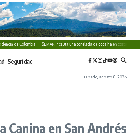
 de Colombia
SEMAR incauta una tonelada de cocaína en costas de Acapulco
ad
Seguridad
sábado, agosto 8, 2026
ra Canina en San Andrés