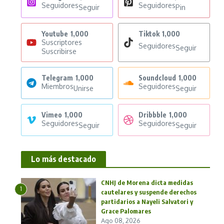
Seguidores
Seguidores
Seguir
Pin
Youtube
1,000
Tiktok
1,000
Suscriptores
Seguidores
Seguir
Suscribirse
Telegram
1,000
Soundcloud
1,000
Miembros
Seguidores
Unirse
Seguir
Vimeo
1,000
Dribbble
1,000
Seguidores
Seguidores
Seguir
Seguir
Lo más destacado
CNHJ de Morena dicta medidas
1
cautelares y suspende derechos
partidarios a Nayeli Salvatori y
Grace Palomares
Ago 08, 2026