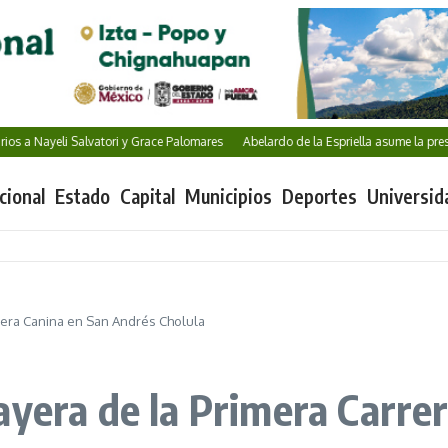
eli Salvatori y Grace Palomares
Abelardo de la Espriella asume la presidencia
cional
Estado
Capital
Municipios
Deportes
Universid
rera Canina en San Andrés Cholula
ayera de la Primera Carre