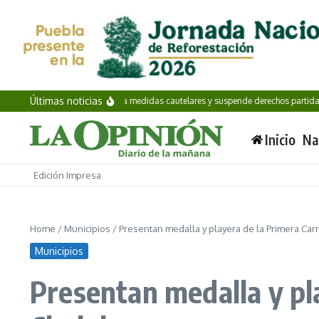
Saltar al contenido
Últimas noticias
CNHJ de Morena dicta medidas cautelares y suspende derechos partidarios a Nay
Inicio
Na
Edición Impresa
Home
/
Municipios
/
Presentan medalla y playera de la Primera Car
Municipios
Presentan medalla y pl