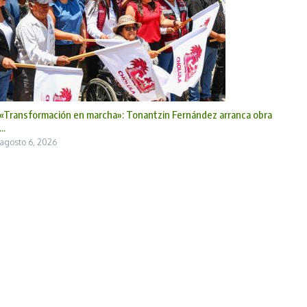
«Transformación en marcha»: Tonantzin Fernández arranca obra
...
agosto 6, 2026