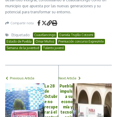
municipio que apuesta por las nuevas generaciones y su
potencial para transformar su entorno.
Compartir nota
Etiquetado:
Cuautlancingo
Daniela Trujillo Cotzomi
Estado de Puebla
Omar Muñoz
Premiación concurso ExpresArte
Semana de la juventud
Talento juvenil
Previous Article
Next Article
La 28
Puebla
de
impuls
Octubr
a su
e no
econo
recupe
mía y
rará el
tecnol