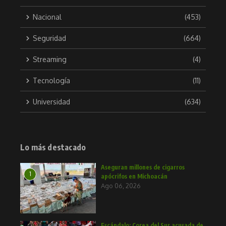
Nacional
(453)
Seguridad
(664)
Streaming
(4)
Tecnología
(11)
Universidad
(634)
Lo más destacado
Aseguran millones de cigarros
1
apócrifos en Michoacán
Ago 06, 2026
Escándalo: Corea del Sur acusada de