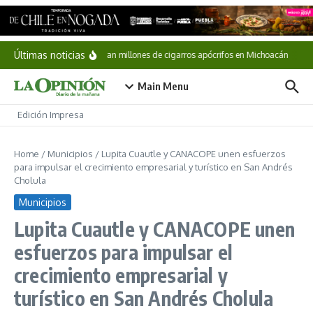
Saltar al contenido
Últimas noticias
Aseguran millones de cigarros apócrifos en Michoacán
Esc
Main Menu
Edición Impresa
Home
/
Municipios
/
Lupita Cuautle y CANACOPE unen esfuerzos
para impulsar el crecimiento empresarial y turístico en San Andrés
Cholula
Municipios
Lupita Cuautle y CANACOPE unen
esfuerzos para impulsar el
crecimiento empresarial y
turístico en San Andrés Cholula