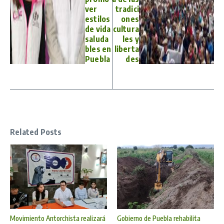
ver
tradici
estilos
ones
de vida
cultura
saluda
les y
bles en
liberta
Puebla
des
Related Posts
Movimiento Antorchista realizará
Gobierno de Puebla rehabilita