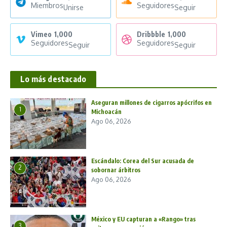
Miembros
Seguidores
Unirse
Seguir
Vimeo
1,000
Dribbble
1,000
Seguidores
Seguidores
Seguir
Seguir
Lo más destacado
Aseguran millones de cigarros apócrifos en
1
Michoacán
Ago 06, 2026
Escándalo: Corea del Sur acusada de
2
sobornar árbitros
Ago 06, 2026
México y EU capturan a «Rango» tras
3