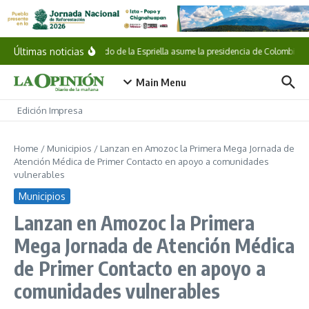
Saltar al contenido
Últimas noticias
Abelardo de la Espriella asume la presidencia de Colombia
Main Menu
Edición Impresa
Home
/
Municipios
/
Lanzan en Amozoc la Primera Mega Jornada de
Atención Médica de Primer Contacto en apoyo a comunidades
vulnerables
Municipios
Lanzan en Amozoc la Primera
Mega Jornada de Atención Médica
de Primer Contacto en apoyo a
comunidades vulnerables