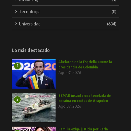
Tecnología
(11)
Universidad
(634)
Lo más destacado
Abelardo de la Espriella asume la
1
presidencia de Colombia
Ago 07, 2026
SEMAR incauta una tonelada de
2
cocaína en costas de Acapulco
Ago 07, 2026
Familia exige justicia por Karla