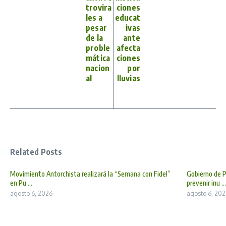
trovira
ciones
les a
educat
pesar
ivas
de la
ante
proble
afecta
mática
ciones
nacion
por
al
lluvias
Related Posts
Movimiento Antorchista realizará la “Semana con Fidel”
Gobierno de P
en Pu ...
prevenir inu ...
agosto 6, 2026
agosto 6, 202