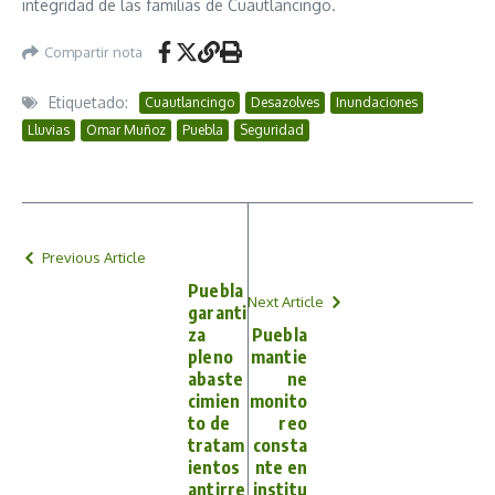
integridad de las familias de Cuautlancingo.
Compartir nota
Etiquetado:
Cuautlancingo
Desazolves
Inundaciones
Lluvias
Omar Muñoz
Puebla
Seguridad
Previous Article
Puebla
Next Article
garanti
za
Puebla
pleno
mantie
abaste
ne
cimien
monito
to de
reo
tratam
consta
ientos
nte en
antirre
institu