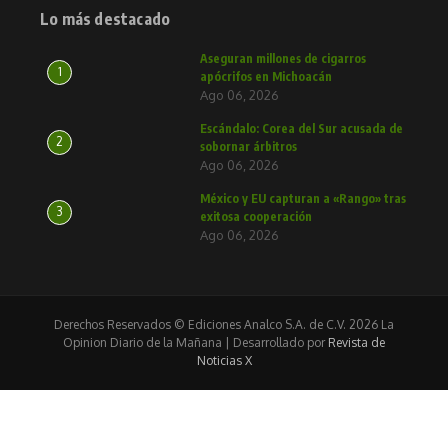
Lo más destacado
Aseguran millones de cigarros
1
apócrifos en Michoacán
Ago 06, 2026
Escándalo: Corea del Sur acusada de
2
sobornar árbitros
Ago 06, 2026
México y EU capturan a «Rango» tras
3
exitosa cooperación
Ago 06, 2026
Derechos Reservados © Ediciones Analco S.A. de C.V. 2026 La
Opinion Diario de la Mañana | Desarrollado por
Revista de
Noticias X