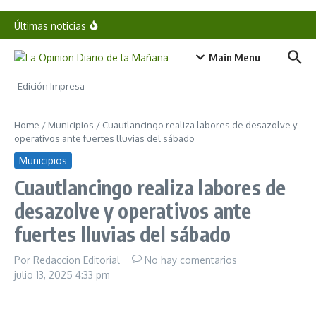
cooperación
Saltar al contenido
Detienen a exgobernador de Guerrero por caso
Últimas noticias
Ayotzinapa
Pepe Chedraui supervisa obras de pavimentación
en el bulevar Héroes del 5 de Mayo
Main Menu
Propone diputado Jaime Aurioles hasta 5 años de
cárcel por abandono de personas vulnerables en
Puebla
Edición Impresa
Home
/
Municipios
/
Cuautlancingo realiza labores de desazolve y
operativos ante fuertes lluvias del sábado
Municipios
Cuautlancingo realiza labores de
desazolve y operativos ante
fuertes lluvias del sábado
Por
Redaccion Editorial
No hay comentarios
julio 13, 2025
4:33 pm