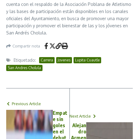
cuenta con el respaldo de la Asociación Poblana de Atletismo
y las bases de participación están disponibles en los canales
oficiales del Ayuntamiento, en busca de promover una mayor
participación y promover el bienestar de las y los jóvenes en
San Andrés Cholula.
Compartir nota
Etiquetado:
Carrera
Jovenes
Lupita Cuautle
San Andres Cholula
Previous Article
Empat
Next Article
e sin
goles
Alejan
en el
dro
debut
Armen