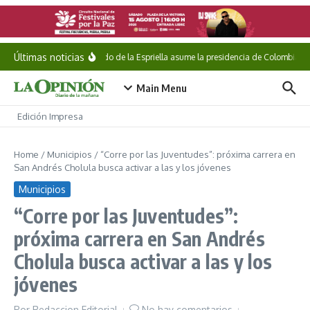
Saltar al contenido
Últimas noticias
Abelardo de la Espriella asume la presidencia de Colombia
Main Menu
Edición Impresa
Home
/
Municipios
/
“Corre por las Juventudes”: próxima carrera en
San Andrés Cholula busca activar a las y los jóvenes
Municipios
“Corre por las Juventudes”:
próxima carrera en San Andrés
Cholula busca activar a las y los
jóvenes
Por
Redaccion Editorial
No hay comentarios