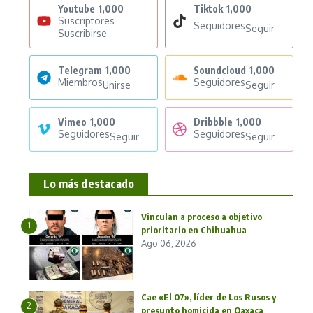
Youtube
1,000
Tiktok
1,000
Suscriptores
Seguidores
Seguir
Suscribirse
Telegram
1,000
Soundcloud
1,000
Miembros
Seguidores
Unirse
Seguir
Vimeo
1,000
Dribbble
1,000
Seguidores
Seguidores
Seguir
Seguir
Lo más destacado
Vinculan a proceso a objetivo
1
prioritario en Chihuahua
Ago 06, 2026
Cae «El 07», líder de Los Rusos y
2
presunto homicida en Oaxaca