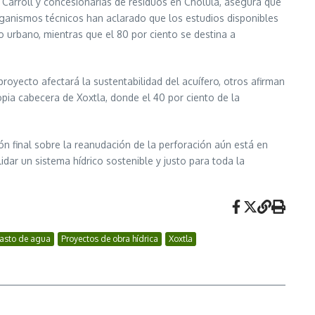
Carroll y concesionarias de residuos en Cholula, asegura que
organismos técnicos han aclarado que los estudios disponibles
so urbano, mientras que el 80 por ciento se destina a
royecto afectará la sustentabilidad del acuífero, otros afirman
opia cabecera de Xoxtla, donde el 40 por ciento de la
ón final sobre la reanudación de la perforación aún está en
dar un sistema hídrico sostenible y justo para toda la
basto de agua
Proyectos de obra hídrica
Xoxtla