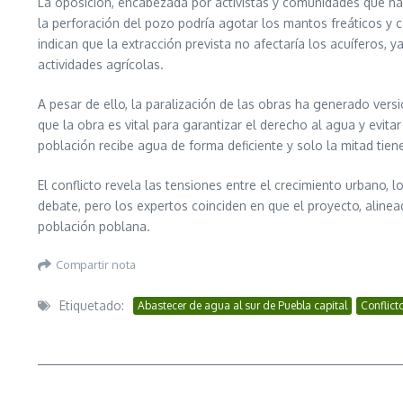
La oposición, encabezada por activistas y comunidades que h
la perforación del pozo podría agotar los mantos freáticos y 
indican que la extracción prevista no afectaría los acuíferos, 
actividades agrícolas.
A pesar de ello, la paralización de las obras ha generado vers
que la obra es vital para garantizar el derecho al agua y evit
población recibe agua de forma deficiente y solo la mitad tiene
El conflicto revela las tensiones entre el crecimiento urbano,
debate, pero los expertos coinciden en que el proyecto, alinea
población poblana.
Compartir nota
Etiquetado:
Abastecer de agua al sur de Puebla capital
Conflict