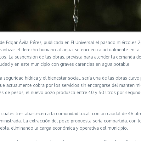
 Edgar Ávila Pérez, publicada en El Universal el pasado miércoles 
rantizar el derecho humano al agua, se encuentra actualmente en la c
os. La suspensión de las obras, prevista para atender la demanda de
ciudad y en este municipio con graves carencias en agua potable.
la seguridad hídrica y el bienestar social, sería una de las obras cla
que actualmente cobra por los servicios sin encargarse del mantenimi
ones de pesos, el nuevo pozo produzca entre 40 y 50 litros por segund
s cuales tres abastecen a la comunidad local, con un caudal de 46 lit
uministrada. La extracción del pozo propuesta sería compartida, con 
ebla, eliminando la carga económica y operativa del municipio.