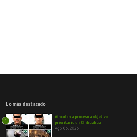
Lo más destacado
Vinculan a proceso a objetivo
1
prioritario en Chihuahua
Ago 06, 2026