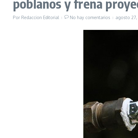
poblanos y frena proye
Por
Redaccion Editorial
No hay comentarios
agosto 27