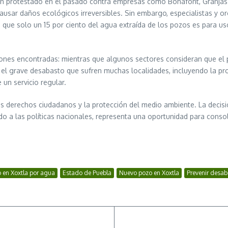
an protestado en el pasado contra empresas como Bonafont, Granjas 
causar daños ecológicos irreversibles. Sin embargo, especialistas y 
ya que solo un 15 por ciento del agua extraída de los pozos es para u
iones encontradas: mientras que algunos sectores consideran que el p
ar el grave desabasto que sufren muchas localidades, incluyendo la pr
 un servicio regular.
 los derechos ciudadanos y la protección del medio ambiente. La decisi
do a las políticas nacionales, representa una oportunidad para consoli
o en Xoxtla por agua
Estado de Puebla
Nuevo pozo en Xoxtla
Prevenir desa