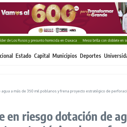
 de Los Rusos y presunto homicida en Oaxaca
Messi brilla con doblete en su regr
cional
Estado
Capital
Municipios
Deportes
Universid
e agua a más de 350 mil poblanos y frena proyecto estratégico de perforac
e en riesgo dotación de a