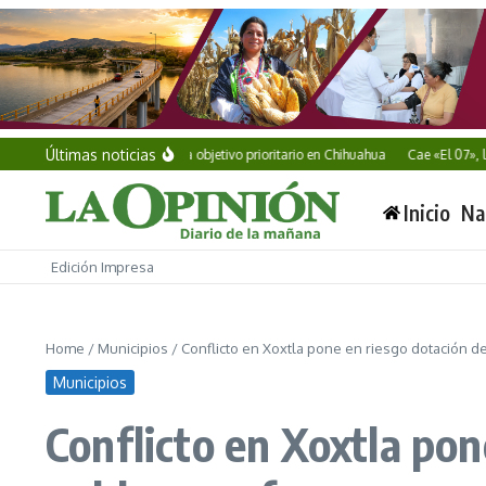
Saltar al contenido
Últimas noticias
Vinculan a proceso a objetivo prioritario en Chihuahua
Cae «El 07», líder
Inicio
Na
Edición Impresa
Home
/
Municipios
/
Conflicto en Xoxtla pone en riesgo dotación d
Municipios
Conflicto en Xoxtla pon