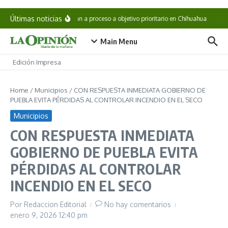
Saltar al contenido
Últimas noticias
Vinculan a proceso a objetivo prioritario en Chihuahua
Cae 
Main Menu
Edición Impresa
Home
/
Municipios
/
CON RESPUESTA INMEDIATA GOBIERNO DE
PUEBLA EVITA PÉRDIDAS AL CONTROLAR INCENDIO EN EL SECO
Municipios
CON RESPUESTA INMEDIATA
GOBIERNO DE PUEBLA EVITA
PÉRDIDAS AL CONTROLAR
INCENDIO EN EL SECO
Por
Redaccion Editorial
No hay comentarios
enero 9, 2026
12:40 pm