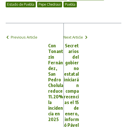
Estado de Puebla
Pepe Chedraui
Puebla
Previous Article
Next Article
Con
Secret
Tonant
arios
zin
del
Fernán
gobier
dez,
no
San
estatal
Pedro
iniciará
Cholula
n
reduce
compa
11.20%
recenci
la
as el 15
inciden
de
cia en
enero,
2025
inform
ó Pável