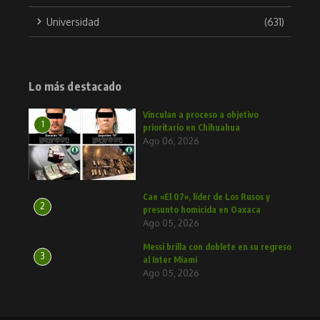
Universidad
(631)
Lo más destacado
Vinculan a proceso a objetivo
1
prioritario en Chihuahua
Ago 06, 2026
Cae «El 07», líder de Los Rusos y
2
presunto homicida en Oaxaca
Ago 05, 2026
Messi brilla con doblete en su regreso
3
al Inter Miami
Ago 05, 2026