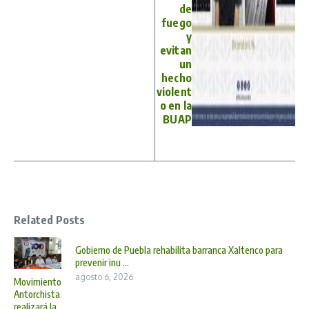
de
fuego
y
evitan
un
hecho
violent
o en la
BUAP
Related Posts
Gobierno de Puebla rehabilita barranca Xaltenco para
prevenir inu ...
agosto 6, 2026
Movimiento
Antorchista
realizará la