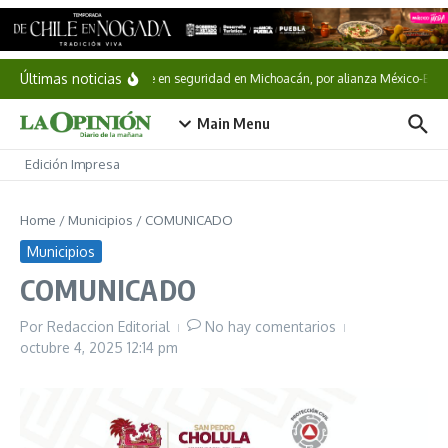
Saltar al contenido
Últimas noticias
Avance en seguridad en Michoacán, por alianza México-Esta
Main Menu
Edición Impresa
Home
/
Municipios
/
COMUNICADO
Municipios
COMUNICADO
Por
Redaccion Editorial
No hay comentarios
octubre 4, 2025
12:14 pm