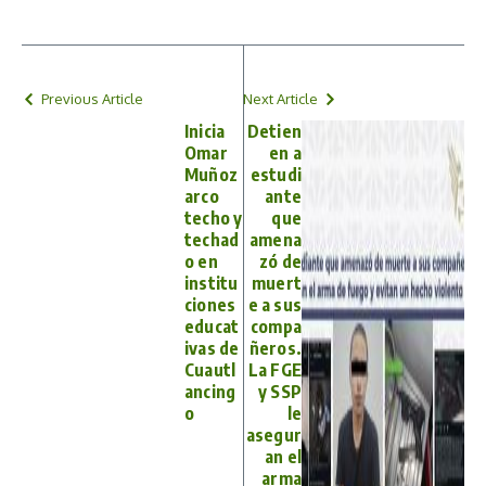
Previous Article
Next Article
Inicia
Detien
Omar
en a
Muñoz
estudi
arco
ante
techo y
que
techad
amena
o en
zó de
institu
muert
ciones
e a sus
educat
compa
ivas de
ñeros.
Cuautl
La FGE
ancing
y SSP
o
le
asegur
an el
arma