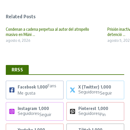
Related Posts
Condenan a cadena perpetua al autor del atropello
Prisión inact
masivo en Múni ...
detenció ...
agosto 6, 2026
agosto 5, 202
RRSS
Fans
Facebook
1,000
X (Twitter)
1,000
Seguidores
Me gusta
Seguir
Instagram
1,000
Pinterest
1,000
Seguidores
Seguidores
Seguir
Pin
Youtube
1,000
Tiktok
1,000