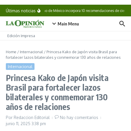
Saltar al contenido
Últimas noticias
Gobierno de México incorpora 10 recomendaciones de científic
Main Menu
Edición Impresa
Home
/
Internacional
/
Princesa Kako de Japón visita Brasil para
fortalecer lazos bilaterales y conmemorar 130 años de relaciones
Internacional
Princesa Kako de Japón visita
Brasil para fortalecer lazos
bilaterales y conmemorar 130
años de relaciones
Por
Redaccion Editorial
No hay comentarios
junio 11, 2025
3:38 pm