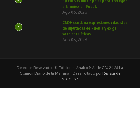
Ejecutivas municipales para proteger
a la niñez en Puebla
Ago 06, 2026
CNDH condena expresiones edadistas
3
de diputadas de Puebla y exige
sanciones éticas
Ago 06, 2026
Derechos Reservados © Ediciones Analco S.A. de C.V. 2026 La
Opinion Diario de la Mañana | Desarrollado por
Revista de
Noticias X