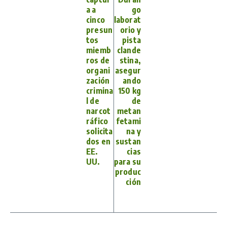
a a
go
cinco
laborat
presun
orio y
tos
pista
miemb
clande
ros de
stina,
organi
asegur
zación
ando
crimina
150 kg
l de
de
narcot
metan
ráfico
fetami
solicita
na y
dos en
sustan
EE.
cias
UU.
para su
produc
ción