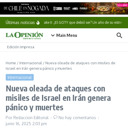
Saltar al contenido
Últimas noticias
Alan Wake II: ¿El GOTY que debió ser? Un año de su estreno
Main Menu
Edición Impresa
Home
/
Internacional
/
Nueva oleada de ataques con misiles de
Israel en Irán genera pánico y muertes
Internacional
Nueva oleada de ataques con
misiles de Israel en Irán genera
pánico y muertes
Por
Redaccion Editorial
No hay comentarios
junio 16, 2025
2:03 pm