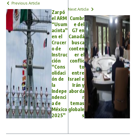
Previous Article
Next Article
Zarpó
el ARM
Cumbr
“Usum
e del
acinta”
G7 en
en el
Canadá
Crucer
busca
o de
conten
Instruc
er el
ción
conflic
“Cons
to
olidaci
entre
ón de
Israel e
la
Irán y
Indepe
aborda
ndenci
r
a de
temas
México
globale
2025”
s